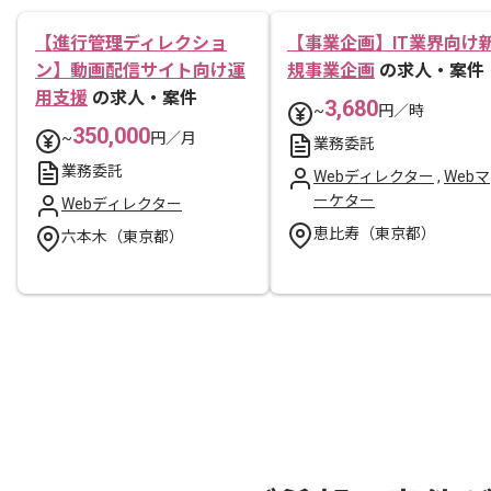
【進行管理ディレクショ
【事業企画】IT業界向け
ン】動画配信サイト向け運
規事業企画
の求人・案件
用支援
の求人・案件
3,680
~
円／時
350,000
~
円／月
業務委託
業務委託
Webディレクター
,
Webマ
ーケター
Webディレクター
恵比寿（東京都）
六本木（東京都）