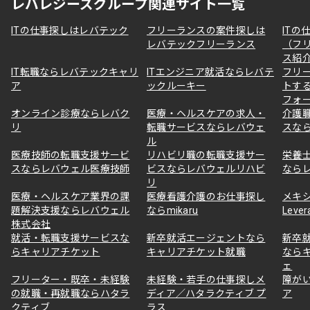
レバレジーズグループ関連サイト一覧
ITの仕事探しはレバテック
フリーランスの案件探しは
ITの
レバテックフリーランス
（フ
ス紹
IT転職ならレバテックキャリ
ITエンジニア就活ならレバテ
フリ
ア
ックルーキー
トす
フォ
オンライン診療ならレバク
医療・ヘルスケアの求人・
介護
リ
転職サービスならレバウェ
スな
ル
医療技師の転職支援サービ
リハビリ職の転職支援サー
栄養
スならレバウェル医療技師
ビスならレバウェルリハビ
なら
リ
医療・ヘルスケア業界の課
医療看護介護のお仕事探し
メキ
題解決支援ならレバウェル
ならmikaru
Lever
株式会社
就活・転職支援サービスな
新卒就活エージェントなら
新卒
らキャリアチケット
キャリアチケット就職
なら
ェ
フリーター・既卒・未経験
未経験・若手の仕事探しメ
障が
の就職・再就職ならハタラ
ディア／ハタラクティブ プ
ア
クティブ
ラス