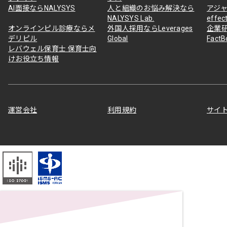
AI面接ならNALYSYS
人と組織のお悩み解決なら
アジャ
NALYSYS Lab.
effec
オンラインピル診療ならメ
外国人採用ならLeverages
企業
デリピル
Global
Fact
レバウェル保育士 保育士向
けお役立ち情報
運営会社
利用規約
サイ