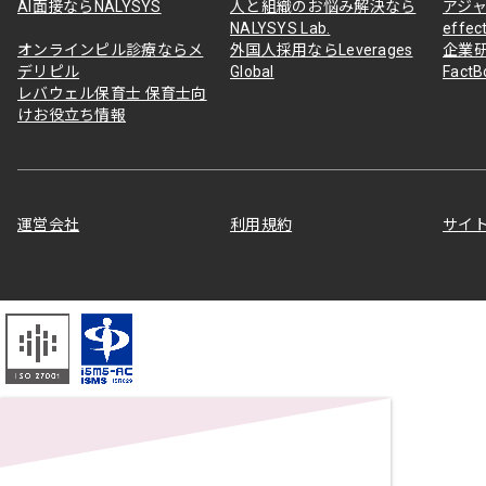
AI面接ならNALYSYS
人と組織のお悩み解決なら
アジャ
NALYSYS Lab.
effec
オンラインピル診療ならメ
外国人採用ならLeverages
企業
デリピル
Global
Fact
レバウェル保育士 保育士向
けお役立ち情報
運営会社
利用規約
サイ