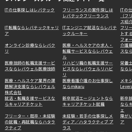
ITの仕事探しはレバテック
フリーランスの案件探しは
ITの
レバテックフリーランス
（フ
ス紹
IT転職ならレバテックキャリ
ITエンジニア就活ならレバテ
フリ
ア
ックルーキー
トす
フォ
オンライン診療ならレバク
医療・ヘルスケアの求人・
介護
リ
転職サービスならレバウェ
スな
ル
医療技師の転職支援サービ
リハビリ職の転職支援サー
栄養
スならレバウェル医療技師
ビスならレバウェルリハビ
なら
リ
医療・ヘルスケア業界の課
医療看護介護のお仕事探し
メキ
題解決支援ならレバウェル
ならmikaru
Lever
株式会社
就活・転職支援サービスな
新卒就活エージェントなら
新卒
らキャリアチケット
キャリアチケット就職
なら
ェ
フリーター・既卒・未経験
未経験・若手の仕事探しメ
障が
の就職・再就職ならハタラ
ディア／ハタラクティブ プ
ア
クティブ
ラス