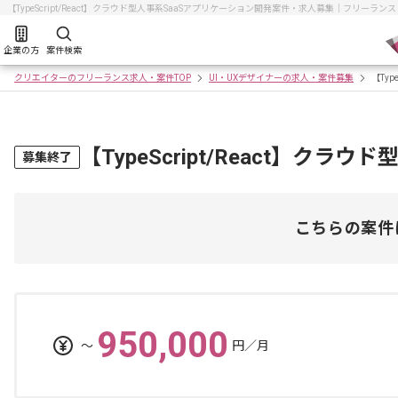
【TypeScript/React】クラウド型人事系SaaSアプリケーション開発案件・求人募集｜フリー
企業の方
案件検索
クリエイターのフリーランス求人・案件TOP
UI・UXデザイナーの求人・案件募集
【Ty
【TypeScript/React】
募集終了
こちらの案件
950,000
〜
円／月