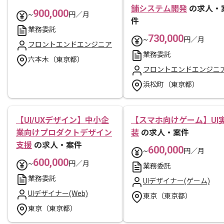
舗システム開発
の求人・
900,000
~
円／月
件
業務委託
730,000
~
円／月
フロントエンドエンジニア
業務委託
六本木（東京都）
フロントエンドエンジニ
浜松町（東京都）
【UI/UXデザイン】中小企
【スマホ向けゲーム】UI
業向けプロダクトデザイン
装
の求人・案件
支援
の求人・案件
600,000
~
円／月
600,000
~
円／月
業務委託
業務委託
UIデザイナー(ゲーム)
UIデザイナー(Web)
東京（東京都）
東京（東京都）