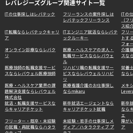
レバレジーズグループ関連サイト一覧
ITの仕事探しはレバテック
フリーランスの案件探しは
ITの
レバテックフリーランス
（フ
ス紹
IT転職ならレバテックキャリ
ITエンジニア就活ならレバテ
フリ
ア
ックルーキー
トす
フォ
オンライン診療ならレバク
医療・ヘルスケアの求人・
介護
リ
転職サービスならレバウェ
スな
ル
医療技師の転職支援サービ
リハビリ職の転職支援サー
栄養
スならレバウェル医療技師
ビスならレバウェルリハビ
なら
リ
医療・ヘルスケア業界の課
医療看護介護のお仕事探し
メキ
題解決支援ならレバウェル
ならmikaru
Lever
株式会社
就活・転職支援サービスな
新卒就活エージェントなら
新卒
らキャリアチケット
キャリアチケット就職
なら
ェ
フリーター・既卒・未経験
未経験・若手の仕事探しメ
障が
の就職・再就職ならハタラ
ディア／ハタラクティブ プ
ア
クティブ
ラス