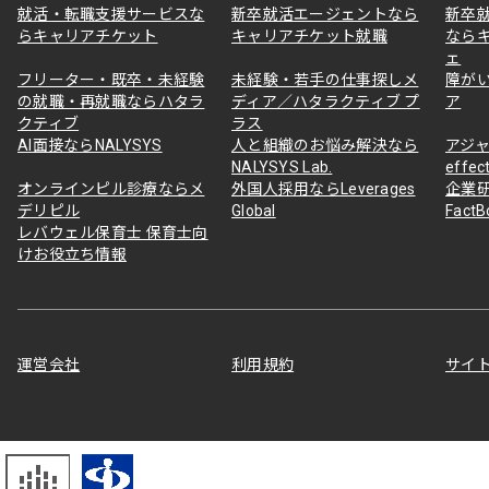
就活・転職支援サービスな
新卒就活エージェントなら
新卒
らキャリアチケット
キャリアチケット就職
なら
ェ
フリーター・既卒・未経験
未経験・若手の仕事探しメ
障が
の就職・再就職ならハタラ
ディア／ハタラクティブ プ
ア
クティブ
ラス
AI面接ならNALYSYS
人と組織のお悩み解決なら
アジャ
NALYSYS Lab.
effec
オンラインピル診療ならメ
外国人採用ならLeverages
企業
デリピル
Global
Fact
レバウェル保育士 保育士向
けお役立ち情報
運営会社
利用規約
サイ