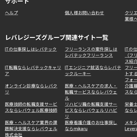
サポート
ヘルプ
個人様お問い合わせ
クリ
業様
レバレジーズグループ関連サイト一覧
ITの仕事探しはレバテック
フリーランスの案件探しは
ITの
レバテックフリーランス
（フ
ス紹
IT転職ならレバテックキャリ
ITエンジニア就活ならレバテ
フリ
ア
ックルーキー
トす
フォ
オンライン診療ならレバク
医療・ヘルスケアの求人・
介護
リ
転職サービスならレバウェ
スな
ル
医療技師の転職支援サービ
リハビリ職の転職支援サー
栄養
スならレバウェル医療技師
ビスならレバウェルリハビ
なら
リ
医療・ヘルスケア業界の課
医療看護介護のお仕事探し
メキ
題解決支援ならレバウェル
ならmikaru
Lever
株式会社