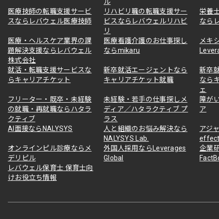
ル
医療技師の転職支援サービ
リハビリ職の転職支援サー
栄養
スならレバウェル医療技師
ビスならレバウェルリハビ
なら
リ
医療・ヘルスケア業界の課
医療看護介護のお仕事探し
メキ
題解決支援ならレバウェル
ならmikaru
Lever
株式会社
就活・転職支援サービスな
新卒就活エージェントなら
新卒
らキャリアチケット
キャリアチケット就職
なら
ェ
フリーター・既卒・未経験
未経験・若手の仕事探しメ
障が
の就職・再就職ならハタラ
ディア／ハタラクティブ プ
ア
クティブ
ラス
AI面接ならNALYSYS
人と組織のお悩み解決なら
アジャ
NALYSYS Lab.
effec
オンラインピル診療ならメ
外国人採用ならLeverages
企業
デリピル
Global
Fact
レバウェル保育士 保育士向
けお役立ち情報