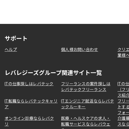
サポート
ヘルプ
個人様お問い合わせ
クリ
業様
レバレジーズグループ関連サイト一覧
ITの仕事探しはレバテック
フリーランスの案件探しは
ITの
レバテックフリーランス
（フ
ス紹
IT転職ならレバテックキャリ
ITエンジニア就活ならレバテ
フリ
ア
ックルーキー
トす
フォ
オンライン診療ならレバク
医療・ヘルスケアの求人・
介護
リ
転職サービスならレバウェ
スな