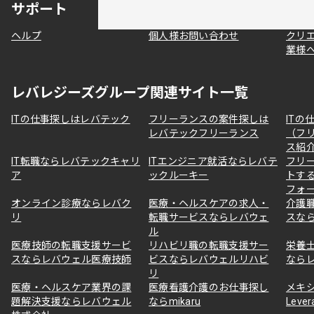
サポート
ヘルプ
個人様お問い合わせ
クリ
業様
レバレジーズグループ関連サイト一覧
ITの仕事探しはレバテック
フリーランスの案件探しは
ITの
レバテックフリーランス
（フ
ス紹
IT転職ならレバテックキャリ
ITエンジニア就活ならレバテ
フリ
ア
ックルーキー
トす
フォ
オンライン診療ならレバク
医療・ヘルスケアの求人・
介護
リ
転職サービスならレバウェ
スな
ル
医療技師の転職支援サービ
リハビリ職の転職支援サー
栄養
スならレバウェル医療技師
ビスならレバウェルリハビ
なら
リ
医療・ヘルスケア業界の課
医療看護介護のお仕事探し
メキ
題解決支援ならレバウェル
ならmikaru
Lever