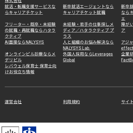
株式会社
就活・転職支援サービスな
新卒就活エージェントなら
新卒
らキャリアチケット
キャリアチケット就職
なら
ェ
フリーター・既卒・未経験
未経験・若手の仕事探しメ
障が
の就職・再就職ならハタラ
ディア／ハタラクティブ プ
ア
クティブ
ラス
AI面接ならNALYSYS
人と組織のお悩み解決なら
アジャ
NALYSYS Lab.
effec
オンラインピル診療ならメ
外国人採用ならLeverages
企業
デリピル
Global
Fact
レバウェル保育士 保育士向
けお役立ち情報
運営会社
利用規約
サイ