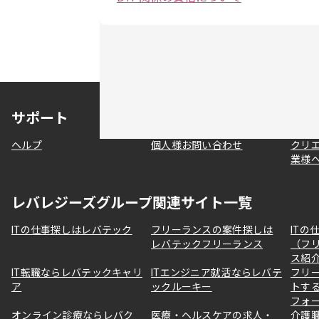
サポート
ヘルプ
個人様お問い合わせ
クリ
業様
レバレジーズグループ関連サイト一覧
ITの仕事探しはレバテック
フリーランスの案件探しは
ITの
レバテックフリーランス
（フ
ス紹
IT転職ならレバテックキャリ
ITエンジニア就活ならレバテ
フリ
ア
ックルーキー
トす
フォ
オンライン診療ならレバク
医療・ヘルスケアの求人・
介護