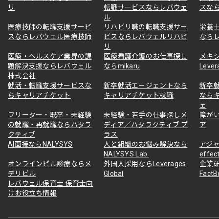
リ
転職サービスならレバウェ
スな
ル
医療技師の転職支援サービ
リハビリ職の転職支援サー
栄養
スならレバウェル医療技師
ビスならレバウェルリハビ
なら
リ
医療・ヘルスケア業界の課
医療看護介護のお仕事探し
メキ
題解決支援ならレバウェル
ならmikaru
Lever
株式会社
就活・転職支援サービスな
新卒就活エージェントなら
新卒
らキャリアチケット
キャリアチケット就職
なら
ェ
フリーター・既卒・未経験
未経験・若手の仕事探しメ
障が
の就職・再就職ならハタラ
ディア／ハタラクティブ プ
ア
クティブ
ラス
AI面接ならNALYSYS
人と組織のお悩み解決なら
アジャ
NALYSYS Lab.
effec
オンラインピル診療ならメ
外国人採用ならLeverages
企業
デリピル
Global
Fact
レバウェル保育士 保育士向
けお役立ち情報