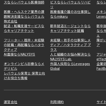
スならレバウェル医療技師
ビスならレバウェルリハビ
なら
リ
医療・ヘルスケア業界の課
医療看護介護のお仕事探し
メキ
題解決支援ならレバウェル
ならmikaru
Lever
株式会社
就活・転職支援サービスな
新卒就活エージェントなら
新卒
らキャリアチケット
キャリアチケット就職
なら
ェ
フリーター・既卒・未経験
未経験・若手の仕事探しメ
障が
の就職・再就職ならハタラ
ディア／ハタラクティブ プ
ア
クティブ
ラス
AI面接ならNALYSYS
人と組織のお悩み解決なら
アジャ
NALYSYS Lab.
effec
オンラインピル診療ならメ
外国人採用ならLeverages
企業
デリピル
Global
Fact
レバウェル保育士 保育士向
けお役立ち情報
運営会社
利用規約
サイ