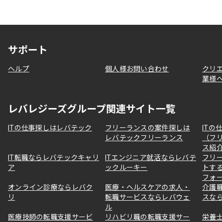
サポート
ヘルプ
個人様お問い合わせ
クリ
業様
レバレジーズグループ関連サイト一覧
ITの仕事探しはレバテック
フリーランスの案件探しは
ITの
レバテックフリーランス
（フ
ス紹
IT転職ならレバテックキャリ
ITエンジニア就活ならレバテ
フリ
ア
ックルーキー
トす
フォ
オンライン診療ならレバク
医療・ヘルスケアの求人・
介護
リ
転職サービスならレバウェ
スな
ル
医療技師の転職支援サービ
リハビリ職の転職支援サー
栄養