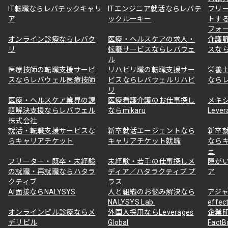
IT転職ならレバテックキャリ
ITエンジニア就活ならレバテ
フリ
ア
ックルーキー
トす
フォ
オンライン診療ならレバク
医療・ヘルスケアの求人・
介護
リ
転職サービスならレバウェ
スな
ル
医療技師の転職支援サービ
リハビリ職の転職支援サー
栄養
スならレバウェル医療技師
ビスならレバウェルリハビ
なら
リ
医療・ヘルスケア業界の課
医療看護介護のお仕事探し
メキ
題解決支援ならレバウェル
ならmikaru
Lever
株式会社
就活・転職支援サービスな
新卒就活エージェントなら
新卒
らキャリアチケット
キャリアチケット就職
なら
ェ
フリーター・既卒・未経験
未経験・若手の仕事探しメ
障が
の就職・再就職ならハタラ
ディア／ハタラクティブ プ
ア
クティブ
ラス
AI面接ならNALYSYS
人と組織のお悩み解決なら
アジャ
NALYSYS Lab.
effec
オンラインピル診療ならメ
外国人採用ならLeverages
企業
デリピル
Global
Fact