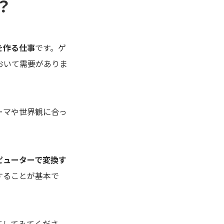
？
を作る仕事
です。ゲ
おいて需要がありま
ーマや世界観に合っ
ピューターで変換す
することが基本で