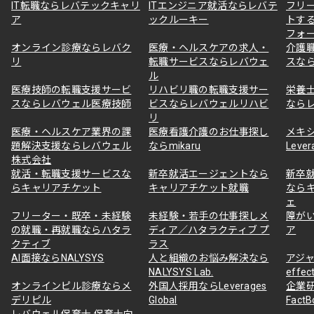
IT転職ならレバテックキャリ
ITエンジニア就活ならレバテ
フリ
ア
ックルーキー
トす
フォ
オンライン診療ならレバク
医療・ヘルスケアの求人・
介護
リ
転職サービスならレバウェ
スな
ル
医療技師の転職支援サービ
リハビリ職の転職支援サー
栄養
スならレバウェル医療技師
ビスならレバウェルリハビ
なら
リ
医療・ヘルスケア業界の課
医療看護介護のお仕事探し
メキ
題解決支援ならレバウェル
ならmikaru
Lever
株式会社
就活・転職支援サービスな
新卒就活エージェントなら
新卒
らキャリアチケット
キャリアチケット就職
なら
ェ
フリーター・既卒・未経験
未経験・若手の仕事探しメ
障が
の就職・再就職ならハタラ
ディア／ハタラクティブ プ
ア
クティブ
ラス
AI面接ならNALYSYS
人と組織のお悩み解決なら
アジャ
NALYSYS Lab.
effec
オンラインピル診療ならメ
外国人採用ならLeverages
企業
デリピル
Global
Fact
レバウェル保育士 保育士向