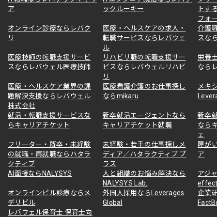
ア
ックルーキー
トす
フォ
オンライン診療ならレバク
医療・ヘルスケアの求人・
介護
リ
転職サービスならレバウェ
スな
ル
医療技師の転職支援サービ
リハビリ職の転職支援サー
栄養
スならレバウェル医療技師
ビスならレバウェルリハビ
なら
リ
医療・ヘルスケア業界の課
医療看護介護のお仕事探し
メキ
題解決支援ならレバウェル
ならmikaru
Lever
株式会社
就活・転職支援サービスな
新卒就活エージェントなら
新卒
らキャリアチケット
キャリアチケット就職
なら
ェ
フリーター・既卒・未経験
未経験・若手の仕事探しメ
障が
の就職・再就職ならハタラ
ディア／ハタラクティブ プ
ア
クティブ
ラス
AI面接ならNALYSYS
人と組織のお悩み解決なら
アジャ
NALYSYS Lab.
effec
オンラインピル診療ならメ
外国人採用ならLeverages
企業
デリピル
Global
Fact
レバウェル保育士 保育士向