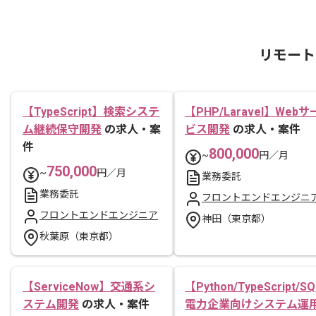
リモート
【TypeScript】検索システ
【PHP/Laravel】Webサ
ム継続保守開発
の求人・案
ビス開発
の求人・案件
件
800,000
~
円／月
750,000
~
円／月
業務委託
業務委託
フロントエンドエンジニ
フロントエンドエンジニア
神田（東京都）
秋葉原（東京都）
【ServiceNow】交通系シ
【Python/TypeScript/S
ステム開発
の求人・案件
電力企業向けシステム運