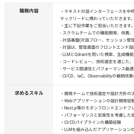
職務内容
・テキスト対話インターフェースを中
テックリードに携わっていただきます
・主に下記作業をご担当いただきます
- スクラムチームでの機能開発、改善
- 対話基盤(対話フロー、セッション管
- 対話UI、管理画面のフロントエンド
- LLMとQdrantを用いた検索、生
- コードレビュー、技術選定を通じた
- サービス間通信とパフォーマンス最
- CI/CD、IaC、Observabilityの継
求めるスキル
・開発チームで技術選定や設計方針の決
・Webアプリケーションの設計開発経験
・Next.js等のモダンフロントエン
・パフォーマンスと拡張性を考慮した
・CI/CDパイプラインの構築経験
・LLMを組み込んだアプリケーション