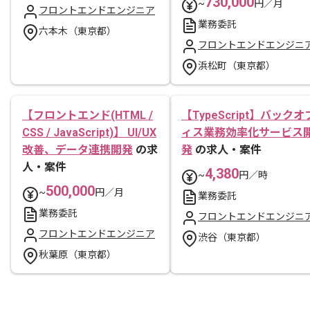
730,000
~
円／月
フロントエンドエンジニア
業務委託
六本木（東京都）
フロントエンドエンジニ
浜松町（東京都）
【フロントエンド(HTML /
【TypeScript】バックオ
CSS / JavaScript)】 UI/UX
ィス業務効率化サービス
改善、データ連携開発
の求
発
の求人・案件
人・案件
4,380
~
円／時
500,000
~
円／月
業務委託
業務委託
フロントエンドエンジニ
フロントエンドエンジニア
渋谷（東京都）
秋葉原（東京都）