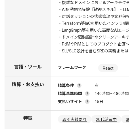
・複雑なドメインにおけるアーキテク
・AI駆動開発経験
【歓迎スキル】 ・L
・対話セッションの状態管理や文脈保
・Terraform等IaCを用いたインフラ
・LangGraph等を用いた高度なAI
・ドメイン駆動設計やクリーンアーキ
・PdMやPjMとしてのプロダクト企画
・SLI/SLO設計を含むSREの実務ま
言語・ツール
フレームワーク
React
精算・お支払い
精算条件
有
精算基準時間
140時間〜180時間
支払いサイト
15日
特徴
取引実績あり
20代活躍中