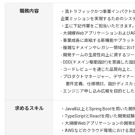
職務内容
・高トラフィックかつ事業インパクト
企業ミッションを実現するためのシス
・主に下記作業をご担当いただきます
- 大規模Webアプリケーションおよび
- 事業成長に直結する新機能やプラッ
- 複雑なドメインやレガシー領域にお
- 開発チームの生産性向上に資するツ
- DDD(ドメイン駆動設計)を意識し
- コードレビューを通じた品質向上と
- プロダクトマネージャー、デザイナ
要件定義、仕様検討、設計ディスカ
- エンジニア申し込み広報を目的とし
求めるスキル
・Java8以上とSpring Bootを用いた
・TypeScriptとReactを用いた開発経験
・大規模Webアプリケーションの開発経
・AWSなどのクラウド環境における高