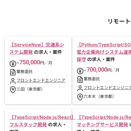
リモート
【ServiceNow】交通系シ
【Python/TypeScript/S
ステム開発
の求人・案件
電力企業向けシステム運
保守
の求人・案件
750,000
~
円／月
700,000
~
円／月
業務委託
業務委託
フロントエンドエンジニア
フロントエンドエンジニ
三田（東京都）
六本木（東京都）
【TypeScript/Node.js/React】
【TypeScript/Node.js/R
フルスタック開発
の求人・
マッチングサービス開発