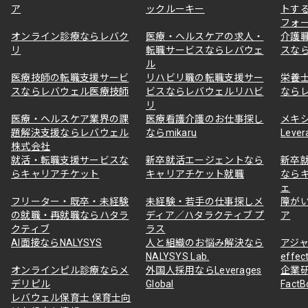
ア
ックルーキー
トす
フォ
オンライン診療ならレバク
医療・ヘルスケアの求人・
介護
リ
転職サービスならレバウェ
スな
ル
医療技師の転職支援サービ
リハビリ職の転職支援サー
栄養
スならレバウェル医療技師
ビスならレバウェルリハビ
なら
リ
医療・ヘルスケア業界の課
医療看護介護のお仕事探し
メキ
題解決支援ならレバウェル
ならmikaru
Lever
株式会社
就活・転職支援サービスな
新卒就活エージェントなら
新卒
らキャリアチケット
キャリアチケット就職
なら
ェ
フリーター・既卒・未経験
未経験・若手の仕事探しメ
障が
の就職・再就職ならハタラ
ディア／ハタラクティブ プ
ア
クティブ
ラス
AI面接ならNALYSYS
人と組織のお悩み解決なら
アジャ
NALYSYS Lab.
effec
オンラインピル診療ならメ
外国人採用ならLeverages
企業
デリピル
Global
Fact
レバウェル保育士 保育士向