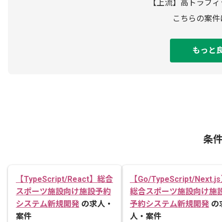
【上流】高トラフィ
こちらの案件
もっと
条
【TypeScript/React】総合
【Go/TypeScript/Next.j
スポーツ施設向け施設予約
総合スポーツ施設向け施
システム新規開発
の求人・
予約システム新規開発
の
案件
人・案件