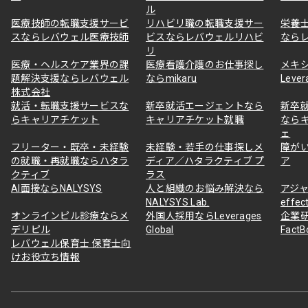
ル
医療技師の転職支援サービ
リハビリ職の転職支援サー
栄養
スならレバウェル医療技師
ビスならレバウェルリハビ
なら
リ
医療・ヘルスケア業界の課
医療看護介護のお仕事探し
メキ
題解決支援ならレバウェル
ならmikaru
Lever
株式会社
就活・転職支援サービスな
新卒就活エージェントなら
新卒
らキャリアチケット
キャリアチケット就職
なら
ェ
フリーター・既卒・未経験
未経験・若手の仕事探しメ
障が
の就職・再就職ならハタラ
ディア／ハタラクティブ プ
ア
クティブ
ラス
AI面接ならNALYSYS
人と組織のお悩み解決なら
アジャ
NALYSYS Lab.
effec
オンラインピル診療ならメ
外国人採用ならLeverages
企業
デリピル
Global
Fact
レバウェル保育士 保育士向
けお役立ち情報