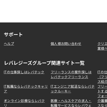
サポート
ヘルプ
個人様お問い合わせ
クリ
業様
レバレジーズグループ関連サイト一覧
ITの仕事探しはレバテック
フリーランスの案件探しは
ITの
レバテックフリーランス
（フ
ス紹
IT転職ならレバテックキャリ
ITエンジニア就活ならレバテ
フリ
ア
ックルーキー
トす
フォ
オンライン診療ならレバク
医療・ヘルスケアの求人・
介護
リ
転職サービスならレバウェ
スな