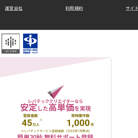
運営会社
利用規約
サイ
レバテッククリエイターなら
安定
高単価
した
を実現
登録者数
常時案件数
45
1,000
※
万人
件
※レバテックサービス登録者数（2023年7月時点)
簡単30秒 無料サポート登録