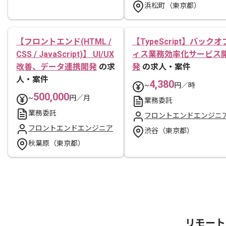
浜松町（東京都）
【フロントエンド(HTML /
【TypeScript】バックオ
CSS / JavaScript)】 UI/UX
ィス業務効率化サービス
改善、データ連携開発
の求
発
の求人・案件
人・案件
4,380
~
円／時
500,000
~
円／月
業務委託
業務委託
フロントエンドエンジニ
フロントエンドエンジニア
渋谷（東京都）
秋葉原（東京都）
リモート