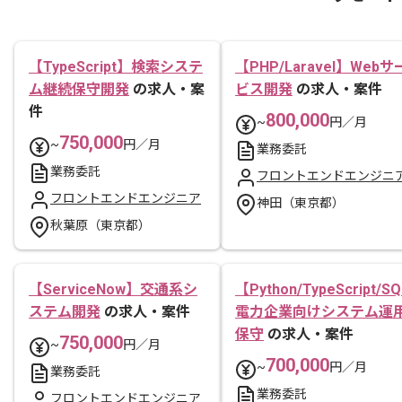
【TypeScript】検索システ
【PHP/Laravel】Webサ
ム継続保守開発
の求人・案
ビス開発
の求人・案件
件
800,000
~
円／月
750,000
~
円／月
業務委託
業務委託
フロントエンドエンジニ
フロントエンドエンジニア
神田（東京都）
秋葉原（東京都）
【ServiceNow】交通系シ
【Python/TypeScript/S
ステム開発
の求人・案件
電力企業向けシステム運
保守
の求人・案件
750,000
~
円／月
700,000
~
円／月
業務委託
業務委託
フロントエンドエンジニア