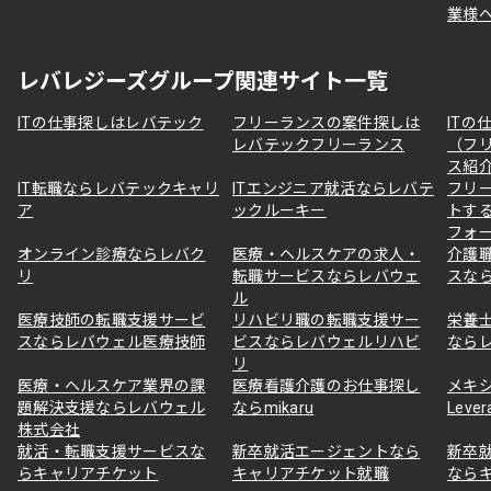
業様
レバレジーズグループ関連サイト一覧
ITの仕事探しはレバテック
フリーランスの案件探しは
ITの
レバテックフリーランス
（フ
ス紹
IT転職ならレバテックキャリ
ITエンジニア就活ならレバテ
フリ
ア
ックルーキー
トす
フォ
オンライン診療ならレバク
医療・ヘルスケアの求人・
介護
リ
転職サービスならレバウェ
スな
ル
医療技師の転職支援サービ
リハビリ職の転職支援サー
栄養
スならレバウェル医療技師
ビスならレバウェルリハビ
なら
リ
医療・ヘルスケア業界の課
医療看護介護のお仕事探し
メキ
題解決支援ならレバウェル
ならmikaru
Lever
株式会社
就活・転職支援サービスな
新卒就活エージェントなら
新卒
らキャリアチケット
キャリアチケット就職
なら