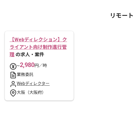
リモート
【Webディレクション】ク
ライアント向け制作進行管
理
の求人・案件
2,980
~
円／時
業務委託
Webディレクター
大阪（大阪府）