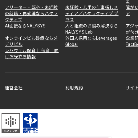
ェ
フリーター・既卒・未経験
未経験・若手の仕事探しメ
障が
の就職・再就職ならハタラ
ディア／ハタラクティブ プ
ア
クティブ
ラス
AI面接ならNALYSYS
人と組織のお悩み解決なら
アジャ
NALYSYS Lab.
effec
オンラインピル診療ならメ
外国人採用ならLeverages
企業
デリピル
Global
Fact
レバウェル保育士 保育士向
けお役立ち情報
運営会社
利用規約
サイ