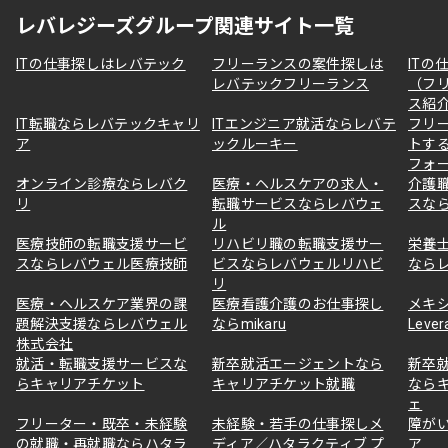
レバレジーズグループ関連サイト一覧
ITの仕事探しはレバテック
フリーランスの案件探しは
ITの
レバテックフリーランス
（フ
ス紹
IT転職ならレバテックキャリ
ITエンジニア就活ならレバテ
フリ
ア
ックルーキー
トす
フォ
オンライン診療ならレバク
医療・ヘルスケアの求人・
介護
リ
転職サービスならレバウェ
スな
ル
医療技師の転職支援サービ
リハビリ職の転職支援サー
栄養
スならレバウェル医療技師
ビスならレバウェルリハビ
なら
リ
医療・ヘルスケア業界の課
医療看護介護のお仕事探し
メキ
題解決支援ならレバウェル
ならmikaru
Lever
株式会社
就活・転職支援サービスな
新卒就活エージェントなら
新卒
らキャリアチケット
キャリアチケット就職
なら
ェ
フリーター・既卒・未経験
未経験・若手の仕事探しメ
障が
の就職・再就職ならハタラ
ディア／ハタラクティブ プ
ア