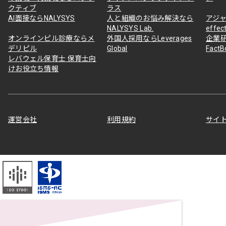
クティブ
ラス
AI面接ならNALYSYS
人と組織のお悩み解決なら
アジャ
NALYSYS Lab.
effec
オンラインピル診療ならメ
外国人採用ならLeverages
企業
デリピル
Global
Fact
レバウェル保育士 保育士向
けお役立ち情報
運営会社
利用規約
サイ