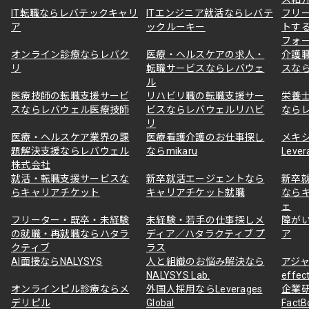
IT転職ならレバテックキャリ
ITエンジニア就活ならレバテ
フリ
ア
ックルーキー
トす
フォ
オンライン診療ならレバク
医療・ヘルスケアの求人・
介護
リ
転職サービスならレバウェ
スな
ル
医療技師の転職支援サービ
リハビリ職の転職支援サー
栄養
スならレバウェル医療技師
ビスならレバウェルリハビ
なら
リ
医療・ヘルスケア業界の課
医療看護介護のお仕事探し
メキ
題解決支援ならレバウェル
ならmikaru
Lever
株式会社
就活・転職支援サービスな
新卒就活エージェントなら
新卒
らキャリアチケット
キャリアチケット就職
なら
ェ
フリーター・既卒・未経験
未経験・若手の仕事探しメ
障が
の就職・再就職ならハタラ
ディア／ハタラクティブ プ
ア
クティブ
ラス
AI面接ならNALYSYS
人と組織のお悩み解決なら
アジャ
NALYSYS Lab.
effec
オンラインピル診療ならメ
外国人採用ならLeverages
企業
デリピル
Global
Fact