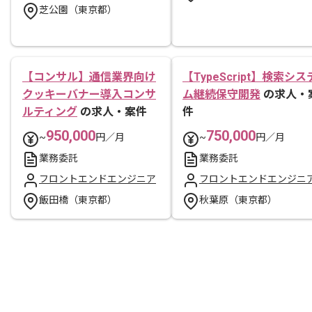
芝公園（東京都）
【コンサル】通信業界向け
【TypeScript】検索シス
クッキーバナー導入コンサ
ム継続保守開発
の求人・
ルティング
の求人・案件
件
950,000
750,000
~
円／月
~
円／月
業務委託
業務委託
フロントエンドエンジニア
フロントエンドエンジニ
飯田橋（東京都）
秋葉原（東京都）