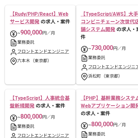
【Rudy/PHP/React】Web
【TypeScript/AWS】大
サービス開発
の求人・案件
コンビニチェーン次世代
舗システム開発
の求人・
900,000
~
円／月
件
業務委託
730,000
~
円／月
フロントエンドエンジニア
業務委託
六本木（東京都）
フロントエンドエンジニ
浜松町（東京都）
【TypeScript】人事統合基
【PHP】基幹業務システ
盤新規開発
の求人・案件
Webアプリケーション開
の求人・案件
800,000
~
円／月
800,000
~
円／月
業務委託
業務委託
フロントエンドエンジニア