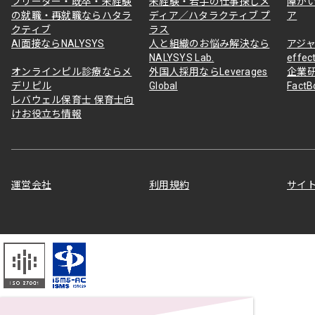
フリーター・既卒・未経験
未経験・若手の仕事探しメ
障が
の就職・再就職ならハタラ
ディア／ハタラクティブ プ
ア
クティブ
ラス
AI面接ならNALYSYS
人と組織のお悩み解決なら
アジャ
NALYSYS Lab.
effec
オンラインピル診療ならメ
外国人採用ならLeverages
企業
デリピル
Global
Fact
レバウェル保育士 保育士向
けお役立ち情報
運営会社
利用規約
サイ