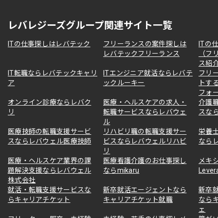
レバレジーズグループ関連サイト一覧
ITの仕事探しはレバテック
フリーランスの案件探しは
ITの
レバテックフリーランス
（フ
ス紹
IT転職ならレバテックキャリ
ITエンジニア就活ならレバテ
フリ
ア
ックルーキー
トす
フォ
オンライン診療ならレバク
医療・ヘルスケアの求人・
介護
リ
転職サービスならレバウェ
スな
ル
医療技師の転職支援サービ
リハビリ職の転職支援サー
栄養
スならレバウェル医療技師
ビスならレバウェルリハビ
なら
リ
医療・ヘルスケア業界の課
医療看護介護のお仕事探し
メキ
題解決支援ならレバウェル
ならmikaru
Lever
株式会社
就活・転職支援サービスな
新卒就活エージェントなら
新卒
らキャリアチケット
キャリアチケット就職
なら
ェ