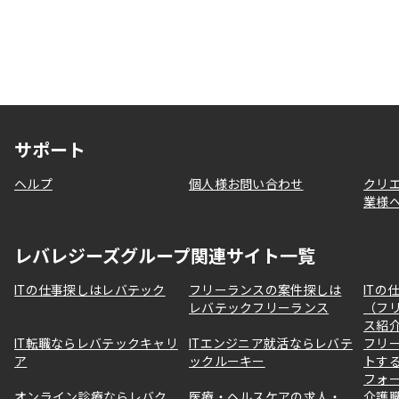
サポート
ヘルプ
個人様お問い合わせ
クリ
業様
レバレジーズグループ関連サイト一覧
ITの仕事探しはレバテック
フリーランスの案件探しは
ITの
レバテックフリーランス
（フ
ス紹
IT転職ならレバテックキャリ
ITエンジニア就活ならレバテ
フリ
ア
ックルーキー
トす
フォ
オンライン診療ならレバク
医療・ヘルスケアの求人・
介護