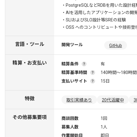
・PostgreSQLなどRDBを用いた設計経
・AIを活用したアプリケーションの開
・SLIおよびSLO設計等SREの経験
・OSS へのコントリビュートや技術
言語・ツール
開発ツール
GitHub
精算・お支払い
精算条件
有
精算基準時間
140時間〜180時間
支払いサイト
15日
特徴
取引実績あり
20代活躍中
その他募集要項
商談回数
1回
募集人数
1人
作業開始日
即日