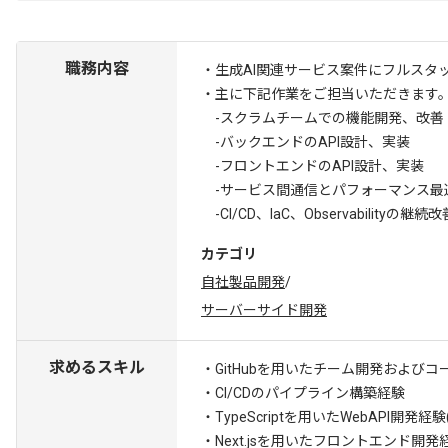
職務内容
・生成AI関連サービス案件にフルスタ
・主に下記作業をご担当いただきます
-スクラムチームでの機能開発、改善
-バックエンドのAPI設計、実装
-フロントエンドのAPI設計、実装
-サービス間通信とパフォーマンス最
-CI/CD、IaC、Observabilityの継続
カテゴリ
自社製品開発
/
サーバーサイド開発
求めるスキル
・GitHubを用いたチーム開発および
・CI/CDのパイプライン構築経験
・TypeScriptを用いたWebAPI開発経験
・Next.jsを用いたフロントエンド開発