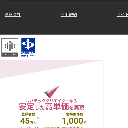
運営会社
利用規約
サイ
レバテッククリエイターなら
安定
高単価
した
を実現
登録者数
常時案件数
45
1,000
※
万人
件