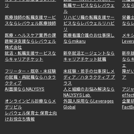
リ
転職サービスならレバウェ
スな
ル
医療技師の転職支援サービ
リハビリ職の転職支援サー
栄養
スならレバウェル医療技師
ビスならレバウェルリハビ
なら
リ
医療・ヘルスケア業界の課
医療看護介護のお仕事探し
メキ
題解決支援ならレバウェル
ならmikaru
Lever
株式会社
就活・転職支援サービスな
新卒就活エージェントなら
新卒
らキャリアチケット
キャリアチケット就職
なら
ェ
フリーター・既卒・未経験
未経験・若手の仕事探しメ
障が
の就職・再就職ならハタラ
ディア／ハタラクティブ プ
ア
クティブ
ラス
AI面接ならNALYSYS
人と組織のお悩み解決なら
アジャ
NALYSYS Lab.
effec
オンラインピル診療ならメ
外国人採用ならLeverages
企業
デリピル
Global
Fact
レバウェル保育士 保育士向
けお役立ち情報