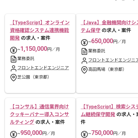
【TypeScript】オンライン
【Java】金融機関向けシ
資格確認システム連携機能
テム保守
の求人・案件
開発
の求人・案件
650,000
~
円／月
1,150,000
~
円／月
業務委託
業務委託
フロントエンドエンジニ
フロントエンドエンジニア
高田馬場（東京都）
芝公園（東京都）
【コンサル】通信業界向け
【TypeScript】検索シス
クッキーバナー導入コンサ
ム継続保守開発
の求人・
ルティング
の求人・案件
件
950,000
750,000
~
円／月
~
円／月