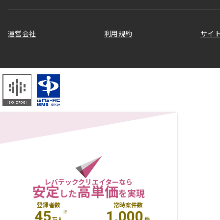
運営会社
利用規約
サイ
レバテッククリエイターなら
安定
高単価
した
を実現
登録者数
常時案件数
45
1,000
※
万人
件