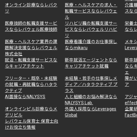
オンライン診療ならレバク
医療・ヘルスケアの求人・
介護
リ
転職サービスならレバウェ
スな
ル
医療技師の転職支援サービ
リハビリ職の転職支援サー
栄養
スならレバウェル医療技師
ビスならレバウェルリハビ
なら
リ
医療・ヘルスケア業界の課
医療看護介護のお仕事探し
メキ
題解決支援ならレバウェル
ならmikaru
Lever
株式会社
就活・転職支援サービスな
新卒就活エージェントなら
新卒
らキャリアチケット
キャリアチケット就職
なら
ェ
フリーター・既卒・未経験
未経験・若手の仕事探しメ
障が
の就職・再就職ならハタラ
ディア／ハタラクティブ プ
ア
クティブ
ラス
AI面接ならNALYSYS
人と組織のお悩み解決なら
アジャ
NALYSYS Lab.
effec
オンラインピル診療ならメ
外国人採用ならLeverages
企業
デリピル
Global
Fact
レバウェル保育士 保育士向
けお役立ち情報