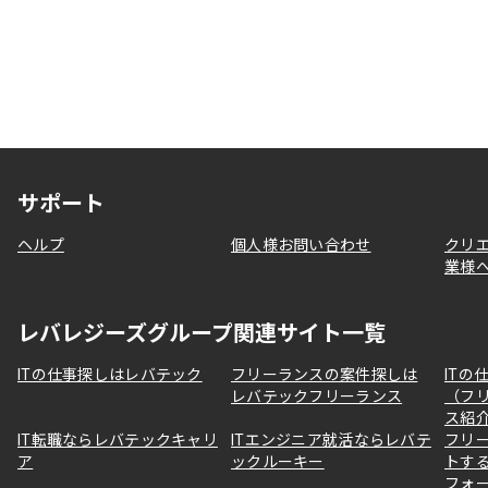
サポート
ヘルプ
個人様お問い合わせ
クリ
業様
レバレジーズグループ関連サイト一覧
ITの仕事探しはレバテック
フリーランスの案件探しは
ITの
レバテックフリーランス
（フ
ス紹
IT転職ならレバテックキャリ
ITエンジニア就活ならレバテ
フリ
ア
ックルーキー
トす
フォ