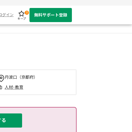
0
ログイン
無料サポート登録
キープ
丹波口（京都府）
人材･教育
する