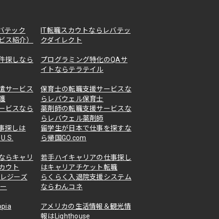
バテック
IT転職スカウトならレバテッ
ビス紹介）
クダイレクト
件探しなら
プログラミング特化のQAサ
イトならテラテイル
遣サービス
保育士の転職支援サービスな
護
らレバウェル保育士
ービスなら
薬剤師の転職支援サービスな
らレバウェル薬剤師
事探しは
留学生が日本で仕事を探すな
U.S.
ら帰国GO.com
ならキャリ
若手ハイキャリアの仕事探し
カウト
はキャリアチケット転職
バレジーズ
らくらく入退院支援システム
リー
ならわんコネ
pia
アメリカの生活情報＆観光情
報はLighthouse