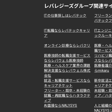
レバレジーズグループ関連サ
ITの仕事探しはレバテック
フリーラ
バテック
IT転職ならレバテックキャリ
ITエンジ
ア
ックルー
オンライン診療ならレバクリ
医療・ヘ
職サービ
医療技師の転職支援サービス
リハビリ
ならレバウェル医療技師
スならレ
医療・ヘルスケア業界の課題
医療看護
解決支援ならレバウェル株式
らmikaru
会社
就活・転職支援サービスなら
新卒就活
キャリアチケット
ャリアチ
フリーター・既卒・未経験の
未経験・
就職・再就職ならハタラクテ
ィア／ハタ
ィブ
AI面接ならNALYSYS
人と組織
NALYSYS L