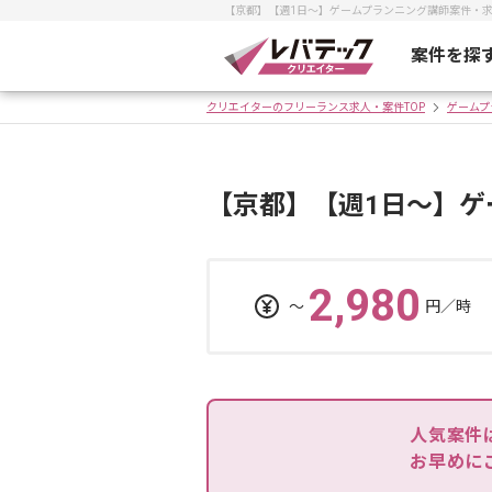
【京都】【週1日～】ゲームプランニング講師案件・
案件を探
クリエイターのフリーランス求人・案件TOP
ゲームプ
【京都】【週1日～】ゲ
2,980
〜
円／時
人気案件
お早めに