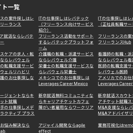
イト一覧
ンスの案件探しはレ
ITの仕事探しはレバテック
ITの仕事探しはレ
フリーランス
（フリーランス向けサービス
（正社員転職サー
紹介）
ニア就活ならレバテ
フリーランス活動をサポート
フリーランスの案
キー
するレバテックプラットフォ
フリーランスHub
ーム
ルスケアの求人・転
介護職の転職・派遣サービス
看護師の転職・派
スならレバウェル
ならレバウェル介護
ならレバウェル看
職の転職支援サービ
栄養士の転職支援サービスな
医師の転職支援サ
バウェルリハビリ
らレバウェル栄養士
レバウェル医師
介護のお仕事探しな
メキシコでのお仕事探しは
アメリカでのお仕
Leverages Career Mexico
Leverages Career 
エージェントならキ
新卒就活無料コミュニティな
新卒就活スカウト
ケット就職
らキャリアチケットカフェ
アチケット就職ス
若手の仕事探しメデ
障がい者雇用ならワークリア
M&A支援ならレ
ラクティブ プラス
M&Aアドバイザ
のお悩み解決なら
アジャイル開発ならagile
業務可視化はremo
ab.
effect