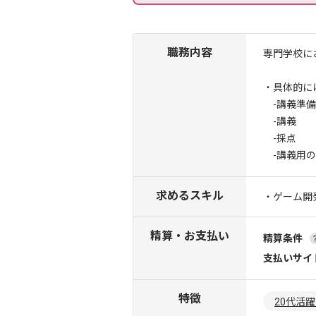
職務内容
専門学校に
・具体的に
-講義準備
-講義
-採点
-講義用の
求めるスキル
・ゲーム開
精算・お支払い
精算条件
支払いサイ
特徴
20代活