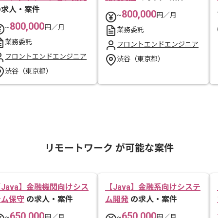
の求人・案件
800,000
~
円／月
800,000
~
円／月
業務委託
業務委託
フロントエンドエンジニア
フロントエンドエンジニア
渋谷（東京都）
渋谷（東京都）
リモートワーク が可能な案件
Java】金融機関向けシス
【Java】金融系向けシステ
テム保守
の求人・案件
ム開発
の求人・案件
650,000
650,000
~
円／月
~
円／月