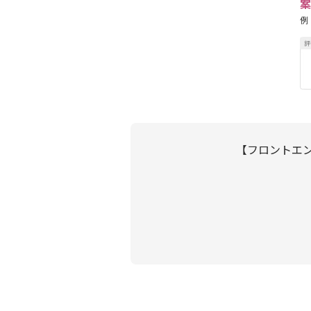
案
例
【フロントエン