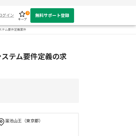
0
ログイン
無料サポート登録
キープ
システム要件定義案件
システム要件定義の求
溜池山王（東京都）