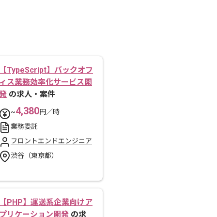
【TypeScript】バックオフ
ィス業務効率化サービス開
発
の求人・案件
4,380
~
円／時
業務委託
フロントエンドエンジニア
渋谷（東京都）
【PHP】運送系企業向けア
プリケーション開発
の求