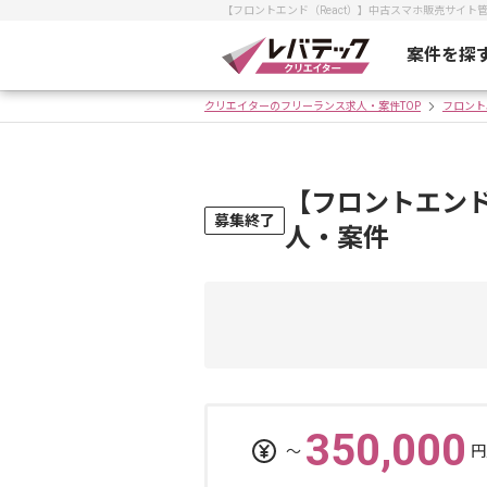
【フロントエンド（React）】中古スマホ販売サイ
案件を探
クリエイターのフリーランス求人・案件TOP
フロント
【フロントエンド
募集終了
人・案件
350,000
〜
円