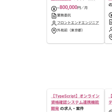
800,000
~
円／月
業務委託
フロントエンドエンジニア
外苑前（東京都）
【TypeScript】オンライン
【
資格確認システム連携機能
開発
の求人・案件