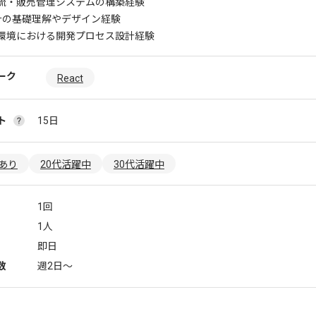
流・販売管理システムの構築経験
設計の基礎理解やデザイン経験
環境における開発プロセス設計経験
ーク
React
ト
15日
あり
20代活躍中
30代活躍中
1回
1人
即日
数
週2日〜