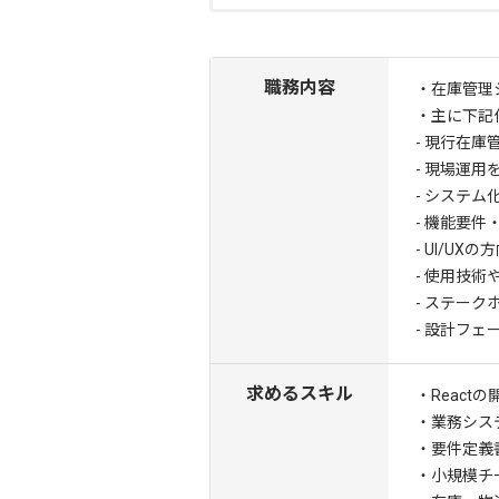
職務内容
・在庫管理
・主に下記
- 現行在
- 現場運
- システ
- 機能要
- UI/U
- 使用技術
- ステー
- 設計フ
求めるスキル
・React
・業務シス
・要件定義
・小規模チ