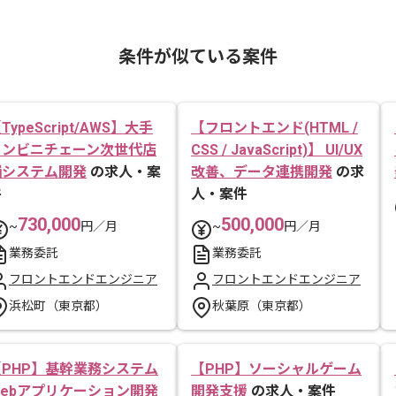
条件が似ている案件
TypeScript/AWS】大手
【フロントエンド(HTML /
コンビニチェーン次世代店
CSS / JavaScript)】 UI/UX
舗システム開発
の求人・案
改善、データ連携開発
の求
件
人・案件
730,000
500,000
~
円／月
~
円／月
業務委託
業務委託
フロントエンドエンジニア
フロントエンドエンジニア
浜松町（東京都）
秋葉原（東京都）
【PHP】基幹業務システム
【PHP】ソーシャルゲーム
Webアプリケーション開発
開発支援
の求人・案件