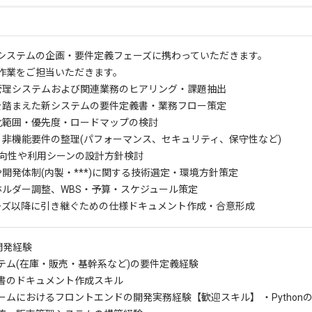
システムの企画・要件定義フェーズに携わっていただきます。
作業をご担当いただきます。
庫管理システムおよび関連業務のヒアリング・課題抽出
用を踏まえた新システムの要件定義書・業務フロー策定
ム化範囲・優先度・ロードマップの検討
件・非機能要件の整理(パフォーマンス、セキュリティ、保守性など)
Xの方向性や利用シーンの設計方針検討
や開発体制(内製・***)に関する技術選定・環境方針策定
クホルダー調整、WBS・予算・スケジュール策定
ェーズ以降に引き継ぐための仕様ドキュメント作成・合意形成
の開発経験
テム(在庫・販売・基幹系など)の要件定義経験
書のドキュメント作成スキル
ームにおけるフロントエンドの開発実務経験
【歓迎スキル】 ・Python