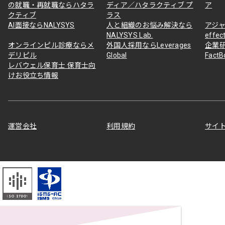
の就職・再就職ならハタラ
ディア／ハタラクティブ プ
ア
クティブ
ラス
AI面接ならNALYSYS
人と組織のお悩み解決なら
アジャ
NALYSYS Lab.
effec
オンラインピル診療ならメ
外国人採用ならLeverages
企業
デリピル
Global
Fact
レバウェル保育士 保育士向
けお役立ち情報
運営会社
利用規約
サイ