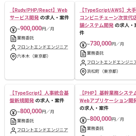
【Rudy/PHP/React】Web
【TypeScript/AWS】大
サービス開発
の求人・案件
コンビニチェーン次世代
舗システム開発
の求人・
900,000
~
円／月
件
業務委託
730,000
~
円／月
フロントエンドエンジニア
業務委託
六本木（東京都）
フロントエンドエンジニ
浜松町（東京都）
【TypeScript】人事統合基
【PHP】基幹業務システ
盤新規開発
の求人・案件
Webアプリケーション開
の求人・案件
800,000
~
円／月
800,000
~
円／月
業務委託
業務委託
フロントエンドエンジニア