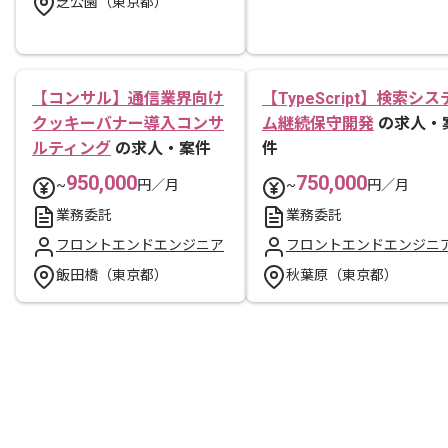
芝公園（東京都）
【コンサル】通信業界向け
【TypeScript】検索シス
クッキーバナー導入コンサ
ム継続保守開発
の求人・
ルティング
の求人・案件
件
950,000
750,000
~
円／月
~
円／月
業務委託
業務委託
フロントエンドエンジニア
フロントエンドエンジニ
飯田橋（東京都）
秋葉原（東京都）