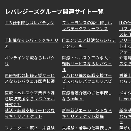
レバレジーズグループ関連サイト一覧
ITの仕事探しはレバテック
フリーランスの案件探しは
ITの
レバテックフリーランス
（フ
ス紹
IT転職ならレバテックキャリ
ITエンジニア就活ならレバテ
フリ
ア
ックルーキー
トす
フォ
オンライン診療ならレバク
医療・ヘルスケアの求人・
介護
リ
転職サービスならレバウェ
スな
ル
医療技師の転職支援サービ
リハビリ職の転職支援サー
栄養
スならレバウェル医療技師
ビスならレバウェルリハビ
なら
リ
医療・ヘルスケア業界の課
医療看護介護のお仕事探し
メキ
題解決支援ならレバウェル
ならmikaru
Lever
株式会社
就活・転職支援サービスな
新卒就活エージェントなら
新卒
らキャリアチケット
キャリアチケット就職
なら
ェ
フリーター・既卒・未経験
未経験・若手の仕事探しメ
障が