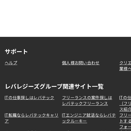
サポート
ヘルプ
個人様お問い合わせ
クリ
業様
レバレジーズグループ関連サイト一覧
ITの仕事探しはレバテック
フリーランスの案件探しは
ITの
レバテックフリーランス
（フ
ス紹
IT転職ならレバテックキャリ
ITエンジニア就活ならレバテ
フリ
ア
ックルーキー
トす
フォ