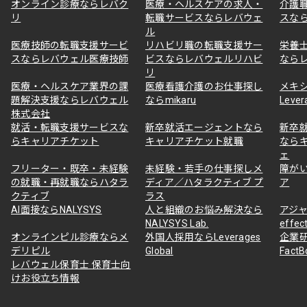
オンライン診療ならレバク
医療・ヘルスケアの求人・
介護
リ
転職サービスならレバウェ
スな
ル
医療技師の転職支援サービ
リハビリ職の転職支援サー
栄養
スならレバウェル医療技師
ビスならレバウェルリハビ
なら
リ
医療・ヘルスケア業界の課
医療看護介護のお仕事探し
メキ
題解決支援ならレバウェル
ならmikaru
Lever
株式会社
就活・転職支援サービスな
新卒就活エージェントなら
新卒
らキャリアチケット
キャリアチケット就職
なら
ェ
フリーター・既卒・未経験
未経験・若手の仕事探しメ
障が
の就職・再就職ならハタラ
ディア／ハタラクティブ プ
ア
クティブ
ラス
AI面接ならNALYSYS
人と組織のお悩み解決なら
アジャ
NALYSYS Lab.
effec
オンラインピル診療ならメ
外国人採用ならLeverages
企業
デリピル
Global
Fact
レバウェル保育士 保育士向
けお役立ち情報