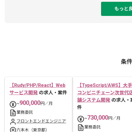
もっと
条
【Rudy/PHP/React】Web
【TypeScript/AWS】大
サービス開発
の求人・案件
コンビニチェーン次世代
舗システム開発
の求人・
900,000
~
円／月
件
業務委託
730,000
~
円／月
フロントエンドエンジニア
業務委託
六本木（東京都）