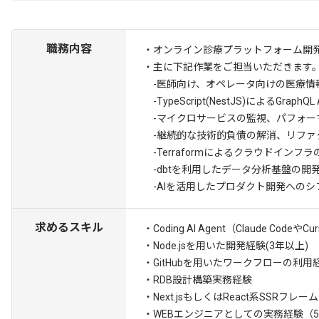
職務内容
・オンライン診療プラットフォーム開
・主に下記作業をご担当いただきます
-医師向け、オペレータ向けの医療情
-TypeScript(NestJS)によるGraphQL
-マイクロサービスの監視、パフォー
-継続的な技術的負債の解消、リファ
-Terraformによるクラウドインフ
-dbtを利用したデータ分析基盤の開
-AIを活用したプロダクト開発へのシ
求めるスキル
・Coding AI Agent（Claude 
・Node.jsを用いた開発経験(3年以上)
・GitHubを用いたワークフローの利用
・RDB設計構築実務経験
・Next.jsもしくはReact系SSRフ
・WEBエンジニアとしての実務経験（