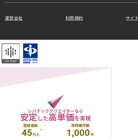
運営会社
利用規約
サイ
レバテッククリエイターなら
安定
高単価
した
を実現
登録者数
常時案件数
45
1,000
※
万人
件