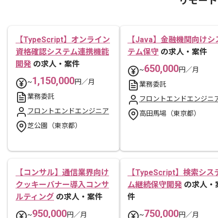
リモート
【TypeScript】オンライン
【Java】金融機関向けシ
資格確認システム連携機能
テム保守
の求人・案件
開発
の求人・案件
650,000
~
円／月
1,150,000
~
円／月
業務委託
業務委託
フロントエンドエンジニ
フロントエンドエンジニア
高田馬場（東京都）
芝公園（東京都）
【コンサル】通信業界向け
【TypeScript】検索シス
クッキーバナー導入コンサ
ム継続保守開発
の求人・
ルティング
の求人・案件
件
950,000
750,000
~
円／月
~
円／月