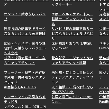
ア
ックルーキー
トす
フォ
オンライン診療ならレバク
医療・ヘルスケアの求人・
介護
リ
転職サービスならレバウェ
スな
ル
医療技師の転職支援サービ
リハビリ職の転職支援サー
栄養
スならレバウェル医療技師
ビスならレバウェルリハビ
なら
リ
医療・ヘルスケア業界の課
医療看護介護のお仕事探し
メキ
題解決支援ならレバウェル
ならmikaru
Lever
株式会社
就活・転職支援サービスな
新卒就活エージェントなら
新卒
らキャリアチケット
キャリアチケット就職
なら
ェ
フリーター・既卒・未経験
未経験・若手の仕事探しメ
障が
の就職・再就職ならハタラ
ディア／ハタラクティブ プ
ア
クティブ
ラス
AI面接ならNALYSYS
人と組織のお悩み解決なら
アジャ
NALYSYS Lab.
effec
オンラインピル診療ならメ
外国人採用ならLeverages
企業
デリピル
Global
Fact
レバウェル保育士 保育士向