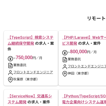
リモート
【TypeScript】検索システ
【PHP/Laravel】Webサ
ム継続保守開発
の求人・案
ビス開発
の求人・案件
件
800,000
~
円／月
750,000
~
円／月
業務委託
業務委託
フロントエンドエンジニ
フロントエンドエンジニア
神田（東京都）
秋葉原（東京都）
【ServiceNow】交通系シ
【Python/TypeScript/S
ステム開発
の求人・案件
電力企業向けシステム運