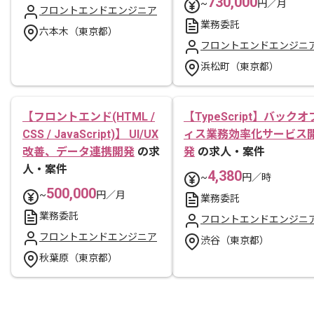
730,000
~
円／月
フロントエンドエンジニア
業務委託
六本木（東京都）
フロントエンドエンジニ
浜松町（東京都）
【フロントエンド(HTML /
【TypeScript】バックオ
CSS / JavaScript)】 UI/UX
ィス業務効率化サービス
改善、データ連携開発
の求
発
の求人・案件
人・案件
4,380
~
円／時
500,000
~
円／月
業務委託
業務委託
フロントエンドエンジニ
フロントエンドエンジニア
渋谷（東京都）
秋葉原（東京都）