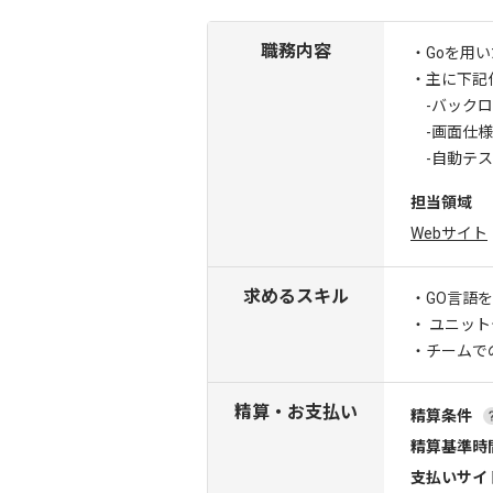
職務内容
・Goを用
・主に下記
-バックロ
-画面仕様
-自動テス
担当領域
Webサイト
求めるスキル
・GO言語
・ ユニッ
・チームで
精算・お支払い
精算条件
精算基準時
支払いサイ