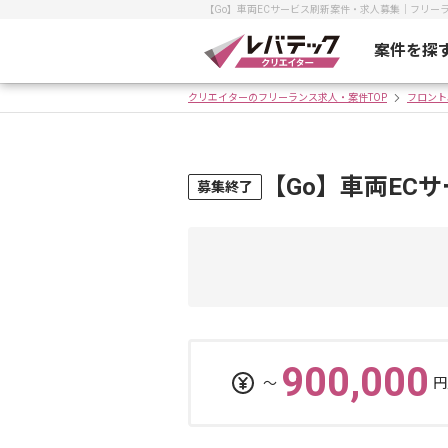
【Go】車両ECサービス刷新案件・求人募集｜フリー
案件を探
クリエイターのフリーランス求人・案件TOP
フロント
【Go】車両EC
募集終了
900,000
〜
円