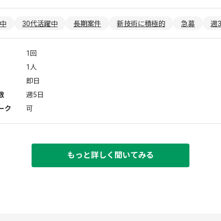
躍中
30代活躍中
長期案件
新技術に積極的
急募
週
1回
1人
即日
数
週5日
ーク
可
もっと詳しく聞いてみる