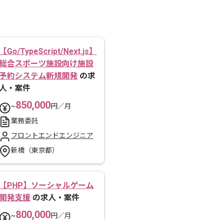
【Go/TypeScript/Next.js】
総合スポーツ施設向け施設
予約システム新規開発
の求
人・案件
850,000
~
円／月
業務委託
フロントエンドエンジニア
新橋（東京都）
【PHP】ソーシャルゲーム
開発支援
の求人・案件
800,000
~
円／月