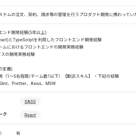
ステムの注文、契約、請求等の管理を行うプロダクト開発に携わってい
エンド開発経験(5年以上)
s(React)とTypeScriptを利用したフロントエンド開発経験
ームにおけるフロントエンドの開発実務経験
ービスの開発実務経験
の定義)
発（1〜5名程度/チーム数1以下）
【歓迎スキル】 ・下記の経験
int、Prettier、Axios、MSW
SASS
ーク
React
有