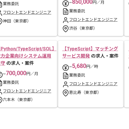
850,000
~
円／月
業務委託
業務委託
フロントエンドエンジニア
フロントエンドエンジニア
神田（東京都）
渋谷（東京都）
Python/TypeScript/SQL】
【TypeScript】マッチング
電力企業向けシステム運用
サービス開発
の求人・案件
保守
の求人・案件
5,680
~
円／時
700,000
~
円／月
業務委託
業務委託
フロントエンドエンジニア
フロントエンドエンジニア
恵比寿（東京都）
六本木（東京都）