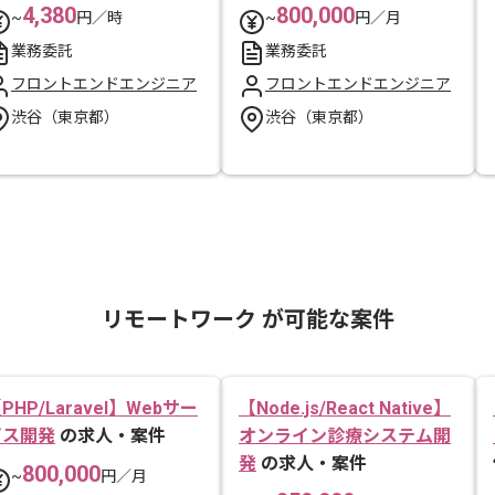
4,380
800,000
~
円／時
~
円／月
業務委託
業務委託
フロントエンドエンジニア
フロントエンドエンジニア
渋谷（東京都）
渋谷（東京都）
リモートワーク が可能な案件
PHP/Laravel】Webサー
【Node.js/React Native】
ビス開発
の求人・案件
オンライン診療システム開
発
の求人・案件
800,000
~
円／月