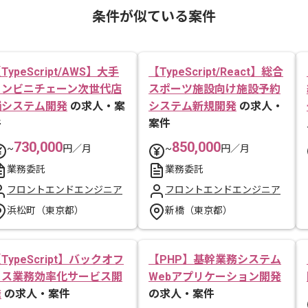
条件が似ている案件
TypeScript/AWS】大手
【TypeScript/React】総合
コンビニチェーン次世代店
スポーツ施設向け施設予約
舗システム開発
の求人・案
システム新規開発
の求人・
件
案件
730,000
850,000
~
円／月
~
円／月
業務委託
業務委託
フロントエンドエンジニア
フロントエンドエンジニア
浜松町（東京都）
新橋（東京都）
TypeScript】バックオフ
【PHP】基幹業務システム
ィス業務効率化サービス開
Webアプリケーション開発
発
の求人・案件
の求人・案件