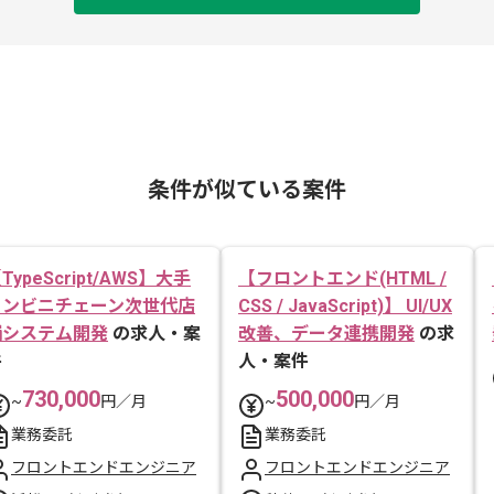
条件が似ている案件
TypeScript/AWS】大手
【フロントエンド(HTML /
コンビニチェーン次世代店
CSS / JavaScript)】 UI/UX
舗システム開発
の求人・案
改善、データ連携開発
の求
件
人・案件
730,000
500,000
~
円／月
~
円／月
業務委託
業務委託
フロントエンドエンジニア
フロントエンドエンジニア