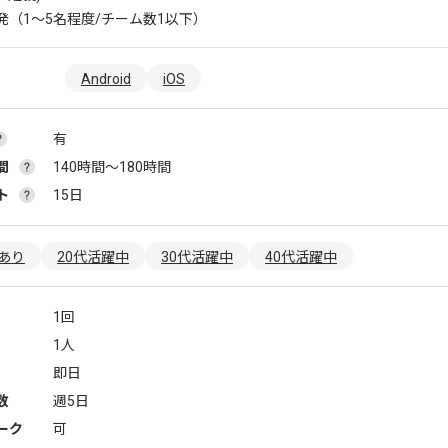
発（1〜5名程度/チーム数1以下）
Android
iOS
有
間
140時間〜180時間
ト
15日
あり
20代活躍中
30代活躍中
40代活躍中
1回
1人
即日
数
週5日
ーク
可