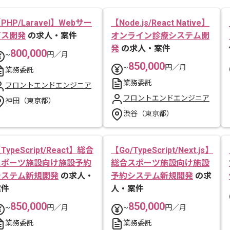
PHP/Laravel】Webサー
【Node.js/React Native】
ビス開発
の求人・案件
オンライン診療システム開
発
の求人・案件
800,000
~
円／月
850,000
~
円／月
業務委託
業務委託
フロントエンドエンジニア
フロントエンドエンジニア
神田（東京都）
渋谷（東京都）
TypeScript/React】総合
【Go/TypeScript/Next.js】
スポーツ施設向け施設予約
総合スポーツ施設向け施設
システム新規開発
の求人・
予約システム新規開発
の求
案件
人・案件
850,000
850,000
~
円／月
~
円／月
業務委託
業務委託