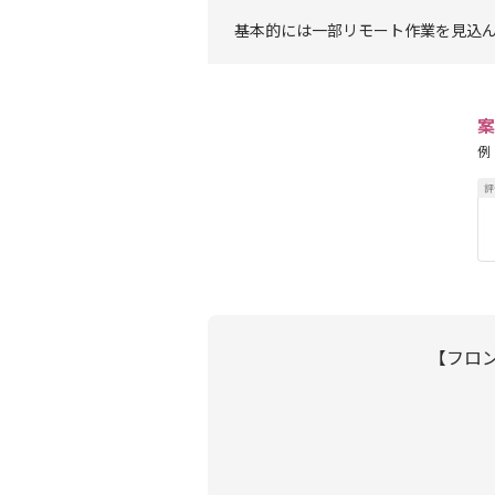
基本的には一部リモート作業を見込
案
例
【フロン