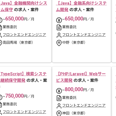
Java】金融機関向けシス
【Java】金融系向けシステ
テム保守
の求人・案件
ム開発
の求人・案件
650,000
650,000
~
円／月
~
円／月
業務委託
業務委託
フロントエンドエンジニア
フロントエンドエンジニア
高田馬場（東京都）
中野（東京都）
TypeScript】検索システ
【PHP/Laravel】Webサー
ム継続保守開発
の求人・案
ビス開発
の求人・案件
件
800,000
~
円／月
750,000
~
円／月
業務委託
業務委託
フロントエンドエンジニア
フロントエンドエンジニア
神田（東京都）