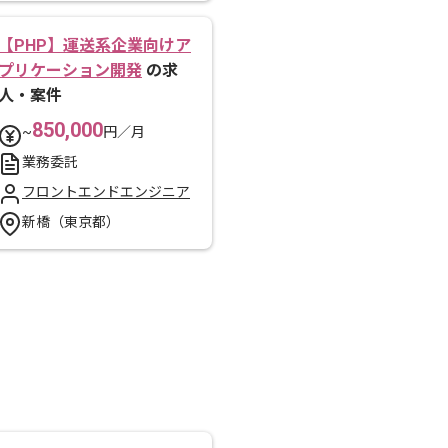
【PHP】運送系企業向けア
プリケーション開発
の求
人・案件
850,000
~
円／月
業務委託
フロントエンドエンジニア
新橋（東京都）