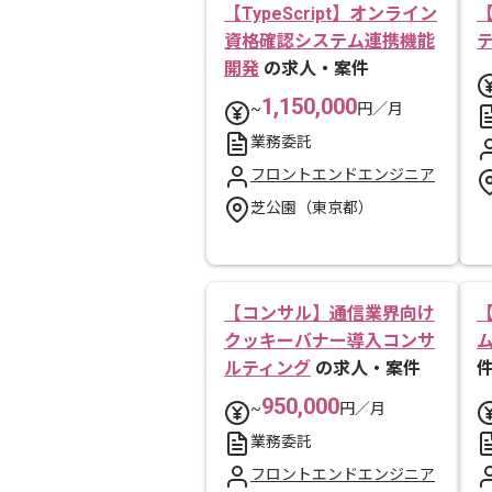
【TypeScript】オンライン
【
資格確認システム連携機能
開発
の求人・案件
1,150,000
~
円／月
業務委託
フロントエンドエンジニア
芝公園（東京都）
【コンサル】通信業界向け
【
クッキーバナー導入コンサ
ルティング
の求人・案件
950,000
~
円／月
業務委託
フロントエンドエンジニア