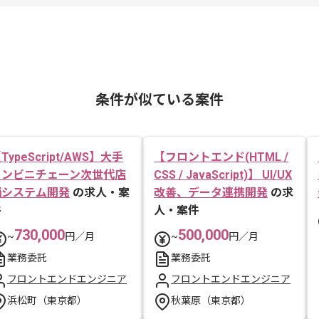
条件が似ている案件
TypeScript/AWS】大手
【フロントエンド(HTML /
コンビニチェーン次世代店
CSS / JavaScript)】 UI/UX
舗システム開発
の求人・案
改善、データ連携開発
の求
件
人・案件
730,000
500,000
~
円／月
~
円／月
業務委託
業務委託
フロントエンドエンジニア
フロントエンドエンジニア
浜松町（東京都）
秋葉原（東京都）