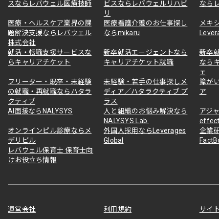
スならレバウェル医療技師
ビスならレバウェルリハビ
なら
リ
医療・ヘルスケア業界の課
医療看護介護のお仕事探し
メキ
題解決支援ならレバウェル
ならmikaru
Lever
株式会社
就活・転職支援サービスな
新卒就活エージェントなら
新卒
らキャリアチケット
キャリアチケット就職
なら
ェ
フリーター・既卒・未経験
未経験・若手の仕事探しメ
障が
の就職・再就職ならハタラ
ディア／ハタラクティブ プ
ア
クティブ
ラス
AI面接ならNALYSYS
人と組織のお悩み解決なら
アジャ
NALYSYS Lab.
effec
オンラインピル診療ならメ
外国人採用ならLeverages
企業
デリピル
Global
Fact
レバウェル保育士 保育士向
けお役立ち情報
運営会社
利用規約
サイ