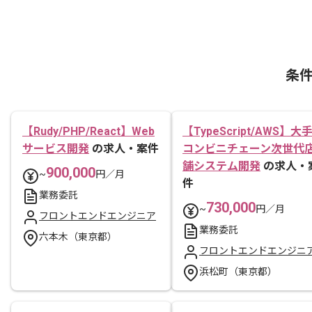
条
【Rudy/PHP/React】Web
【TypeScript/AWS】大
サービス開発
の求人・案件
コンビニチェーン次世代
舗システム開発
の求人・
900,000
~
円／月
件
業務委託
730,000
~
円／月
フロントエンドエンジニア
業務委託
六本木（東京都）
フロントエンドエンジニ
浜松町（東京都）