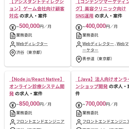
【アシスタントディレクシ
【コンテンツマーケティ
ョン】ゲーム会社向け顧客
グ】美容クリニック向け
対応
の求人・案件
SNS運用
の求人・案件
500,000
400,000
~
円／月
~
円／月
業務委託
業務委託
Webディレクター
Webディレクター
,
Webマ
ーケター
渋谷（東京都）
表参道（東京都）
【Node.js/React Native】
【Java】法人向けオンラ
オンライン診療システム開
ンショップ開発
の求人・
発
の求人・案件
件
850,000
700,000
~
円／月
~
円／月
業務委託
業務委託
フロントエンドエンジニア
フロントエンドエンジニ