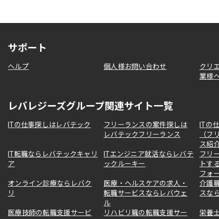
サポート
ヘルプ
個人様お問い合わせ
クリ
業様
レバレジーズグループ関連サイト一覧
ITの仕事探しはレバテック
フリーランスの案件探しは
ITの
レバテックフリーランス
（フ
ス紹
IT転職ならレバテックキャリ
ITエンジニア就活ならレバテ
フリ
ア
ックルーキー
トす
フォ
オンライン診療ならレバク
医療・ヘルスケアの求人・
介護
リ
転職サービスならレバウェ
スな
ル
医療技師の転職支援サービ
リハビリ職の転職支援サー
栄養