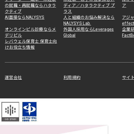
の就職・再就職ならハタラ
ディア／ハタラクティブ プ
ア
クティブ
ラス
AI面接ならNALYSYS
人と組織のお悩み解決なら
アジャ
NALYSYS Lab.
effec
オンラインピル診療ならメ
外国人採用ならLeverages
企業
デリピル
Global
Fact
レバウェル保育士 保育士向
けお役立ち情報
運営会社
利用規約
サイ