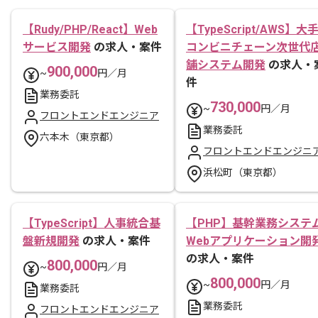
【Rudy/PHP/React】Web
【TypeScript/AWS】大
サービス開発
の求人・案件
コンビニチェーン次世代
舗システム開発
の求人・
900,000
~
円／月
件
業務委託
730,000
~
円／月
フロントエンドエンジニア
業務委託
六本木（東京都）
フロントエンドエンジニ
浜松町（東京都）
【TypeScript】人事統合基
【PHP】基幹業務システ
盤新規開発
の求人・案件
Webアプリケーション開
の求人・案件
800,000
~
円／月
800,000
~
円／月
業務委託
業務委託
フロントエンドエンジニア