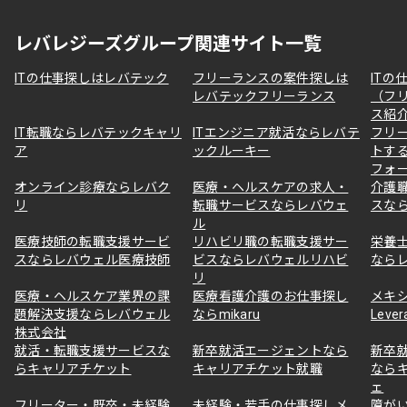
レバレジーズグループ関連サイト一覧
ITの仕事探しはレバテック
フリーランスの案件探しは
ITの
レバテックフリーランス
（フ
ス紹
IT転職ならレバテックキャリ
ITエンジニア就活ならレバテ
フリ
ア
ックルーキー
トす
フォ
オンライン診療ならレバク
医療・ヘルスケアの求人・
介護
リ
転職サービスならレバウェ
スな
ル
医療技師の転職支援サービ
リハビリ職の転職支援サー
栄養
スならレバウェル医療技師
ビスならレバウェルリハビ
なら
リ
医療・ヘルスケア業界の課
医療看護介護のお仕事探し
メキ
題解決支援ならレバウェル
ならmikaru
Lever
株式会社
就活・転職支援サービスな
新卒就活エージェントなら
新卒
らキャリアチケット
キャリアチケット就職
なら
ェ
フリーター・既卒・未経験
未経験・若手の仕事探しメ
障が