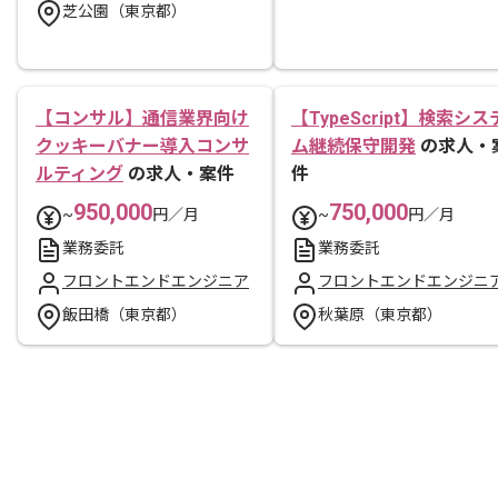
芝公園（東京都）
【コンサル】通信業界向け
【TypeScript】検索シス
クッキーバナー導入コンサ
ム継続保守開発
の求人・
ルティング
の求人・案件
件
950,000
750,000
~
円／月
~
円／月
業務委託
業務委託
フロントエンドエンジニア
フロントエンドエンジニ
飯田橋（東京都）
秋葉原（東京都）