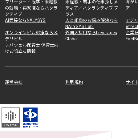
フリーター・既卒・未経験
未経験・若手の仕事探しメ
障が
の就職・再就職ならハタラ
ディア／ハタラクティブ プ
ア
クティブ
ラス
AI面接ならNALYSYS
人と組織のお悩み解決なら
アジャ
NALYSYS Lab.
effec
オンラインピル診療ならメ
外国人採用ならLeverages
企業
デリピル
Global
Fact
レバウェル保育士 保育士向
けお役立ち情報
運営会社
利用規約
サイ