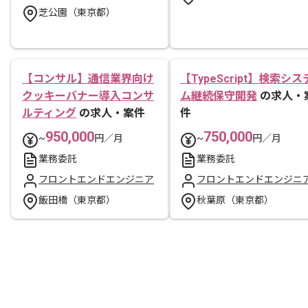
芝公園（東京都）
【コンサル】通信業界向け
【TypeScript】検索シス
クッキーバナー導入コンサ
ム継続保守開発
の求人・
ルティング
の求人・案件
件
950,000
750,000
~
円／月
~
円／月
業務委託
業務委託
フロントエンドエンジニア
フロントエンドエンジニ
飯田橋（東京都）
秋葉原（東京都）