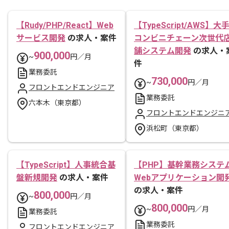
【Rudy/PHP/React】Web
【TypeScript/AWS】大
サービス開発
の求人・案件
コンビニチェーン次世代
舗システム開発
の求人・
900,000
~
円／月
件
業務委託
730,000
~
円／月
フロントエンドエンジニア
業務委託
六本木（東京都）
フロントエンドエンジニ
浜松町（東京都）
【TypeScript】人事統合基
【PHP】基幹業務システ
盤新規開発
の求人・案件
Webアプリケーション開
の求人・案件
800,000
~
円／月
800,000
~
円／月
業務委託
業務委託
フロントエンドエンジニア