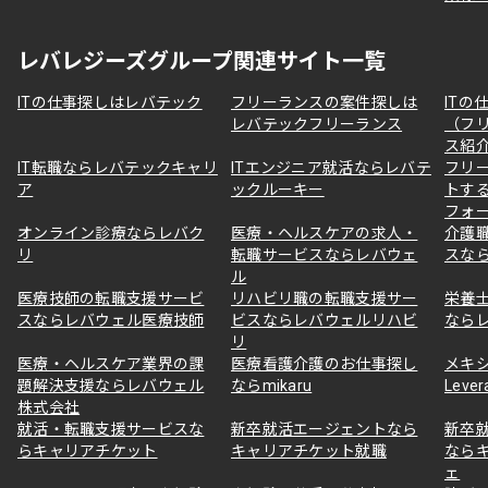
レバレジーズグループ関連サイト一覧
ITの仕事探しはレバテック
フリーランスの案件探しは
ITの
レバテックフリーランス
（フ
ス紹
IT転職ならレバテックキャリ
ITエンジニア就活ならレバテ
フリ
ア
ックルーキー
トす
フォ
オンライン診療ならレバク
医療・ヘルスケアの求人・
介護
リ
転職サービスならレバウェ
スな
ル
医療技師の転職支援サービ
リハビリ職の転職支援サー
栄養
スならレバウェル医療技師
ビスならレバウェルリハビ
なら
リ
医療・ヘルスケア業界の課
医療看護介護のお仕事探し
メキ
題解決支援ならレバウェル
ならmikaru
Lever
株式会社
就活・転職支援サービスな
新卒就活エージェントなら
新卒
らキャリアチケット
キャリアチケット就職
なら
ェ