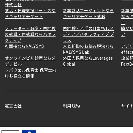
株式会社
就活・転職支援サービスな
新卒就活エージェントなら
新卒
らキャリアチケット
キャリアチケット就職
なら
ェ
フリーター・既卒・未経験
未経験・若手の仕事探しメ
障が
の就職・再就職ならハタラ
ディア／ハタラクティブ プ
ア
クティブ
ラス
AI面接ならNALYSYS
人と組織のお悩み解決なら
アジャ
NALYSYS Lab.
effec
オンラインピル診療ならメ
外国人採用ならLeverages
企業
デリピル
Global
Fact
レバウェル保育士 保育士向
けお役立ち情報
運営会社
利用規約
サイ