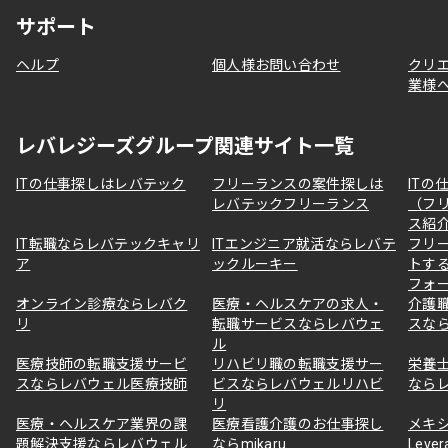
サポート
ヘルプ
個人様お問い合わせ
クリ
業様
レバレジーズグループ関連サイト一覧
ITの仕事探しはレバテック
フリーランスの案件探しは
ITの
レバテックフリーランス
（フ
ス紹
IT転職ならレバテックキャリ
ITエンジニア就活ならレバテ
フリ
ア
ックルーキー
トす
フォ
オンライン診療ならレバク
医療・ヘルスケアの求人・
介護
リ
転職サービスならレバウェ
スな
ル
医療技師の転職支援サービ
リハビリ職の転職支援サー
栄養
スならレバウェル医療技師
ビスならレバウェルリハビ
なら
リ
医療・ヘルスケア業界の課
医療看護介護のお仕事探し
メキ
題解決支援ならレバウェル
ならmikaru
Lever