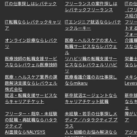
ITの仕事探しはレバテック
フリーランスの案件探しは
ITの
レバテックフリーランス
（フ
ス紹
IT転職ならレバテックキャリ
ITエンジニア就活ならレバテ
フリ
ア
ックルーキー
トす
フォ
オンライン診療ならレバク
医療・ヘルスケアの求人・
介護
リ
転職サービスならレバウェ
スな
ル
医療技師の転職支援サービ
リハビリ職の転職支援サー
栄養
スならレバウェル医療技師
ビスならレバウェルリハビ
なら
リ
医療・ヘルスケア業界の課
医療看護介護のお仕事探し
メキ
題解決支援ならレバウェル
ならmikaru
Lever
株式会社
就活・転職支援サービスな
新卒就活エージェントなら
新卒
らキャリアチケット
キャリアチケット就職
なら
ェ
フリーター・既卒・未経験
未経験・若手の仕事探しメ
障が
の就職・再就職ならハタラ
ディア／ハタラクティブ プ
ア
クティブ
ラス
AI面接ならNALYSYS
人と組織のお悩み解決なら
アジャ