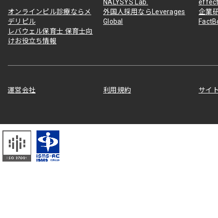
NALYSYS Lab.
effec
オンラインピル診療ならメ
外国人採用ならLeverages
企業
デリピル
Global
Fact
レバウェル保育士 保育士向
けお役立ち情報
運営会社
利用規約
サイ