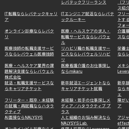
レバテックフリーランス
（フ
ス紹
IT転職ならレバテックキャリ
ITエンジニア就活ならレバテ
フリ
ア
ックルーキー
トす
フォ
オンライン診療ならレバク
医療・ヘルスケアの求人・
介護
リ
転職サービスならレバウェ
スな
ル
医療技師の転職支援サービ
リハビリ職の転職支援サー
栄養
スならレバウェル医療技師
ビスならレバウェルリハビ
なら
リ
医療・ヘルスケア業界の課
医療看護介護のお仕事探し
メキ
題解決支援ならレバウェル
ならmikaru
Lever
株式会社
就活・転職支援サービスな
新卒就活エージェントなら
新卒
らキャリアチケット
キャリアチケット就職
なら
ェ
フリーター・既卒・未経験
未経験・若手の仕事探しメ
障が
の就職・再就職ならハタラ
ディア／ハタラクティブ プ
ア
クティブ
ラス
AI面接ならNALYSYS
人と組織のお悩み解決なら
アジャ
NALYSYS Lab.
effec
オンラインピル診療ならメ
外国人採用ならLeverages
企業