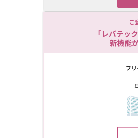
ご
「レバテック
新機能
フリ