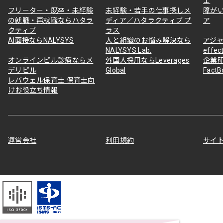
ェ
フリーター・既卒・未経験
未経験・若手の仕事探しメ
障が
の就職・再就職ならハタラ
ディア／ハタラクティブ プ
ア
クティブ
ラス
AI面接ならNALYSYS
人と組織のお悩み解決なら
アジャ
NALYSYS Lab.
effec
オンラインピル診療ならメ
外国人採用ならLeverages
企業
デリピル
Global
Fact
レバウェル保育士 保育士向
けお役立ち情報
運営会社
利用規約
サイ