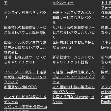
ア
ックルーキー
トす
フォ
オンライン診療ならレバク
医療・ヘルスケアの求人・
介護
リ
転職サービスならレバウェ
スな
ル
医療技師の転職支援サービ
リハビリ職の転職支援サー
栄養
スならレバウェル医療技師
ビスならレバウェルリハビ
なら
リ
医療・ヘルスケア業界の課
医療看護介護のお仕事探し
メキ
題解決支援ならレバウェル
ならmikaru
Lever
株式会社
就活・転職支援サービスな
新卒就活エージェントなら
新卒
らキャリアチケット
キャリアチケット就職
なら
ェ
フリーター・既卒・未経験
未経験・若手の仕事探しメ
障が
の就職・再就職ならハタラ
ディア／ハタラクティブ プ
ア
クティブ
ラス
AI面接ならNALYSYS
人と組織のお悩み解決なら
アジャ
NALYSYS Lab.
effec
オンラインピル診療ならメ
外国人採用ならLeverages
企業
デリピル
Global
Fact
レバウェル保育士 保育士向