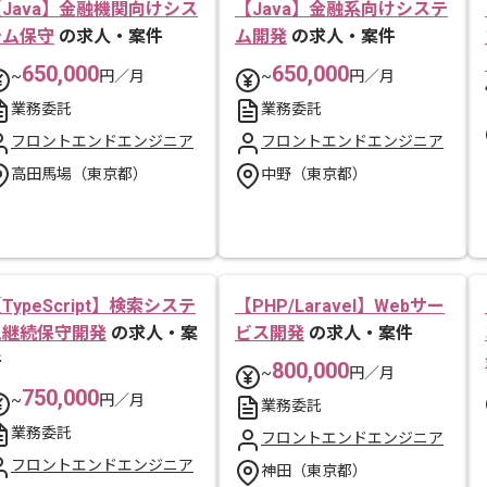
Java】金融機関向けシス
【Java】金融系向けシステ
テム保守
の求人・案件
ム開発
の求人・案件
650,000
650,000
~
円／月
~
円／月
業務委託
業務委託
フロントエンドエンジニア
フロントエンドエンジニア
高田馬場（東京都）
中野（東京都）
TypeScript】検索システ
【PHP/Laravel】Webサー
ム継続保守開発
の求人・案
ビス開発
の求人・案件
件
800,000
~
円／月
750,000
~
円／月
業務委託
業務委託
フロントエンドエンジニア
フロントエンドエンジニア
神田（東京都）