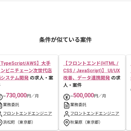
条件が似ている案件
TypeScript/AWS】大手
【フロントエンド(HTML /
コンビニチェーン次世代店
CSS / JavaScript)】 UI/UX
舗システム開発
の求人・案
改善、データ連携開発
の求
件
人・案件
730,000
500,000
~
円／月
~
円／月
業務委託
業務委託
フロントエンドエンジニア
フロントエンドエンジニア
浜松町（東京都）
秋葉原（東京都）