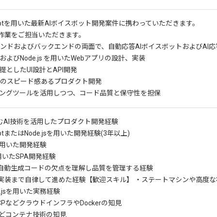
criptを用いた最新AIボイスボット開発案件に携わっていただきます。
作業をご担当いただきます。
エンドおよびバックエンドの両面で、自動応答AIボイスボットおよびAI
riptおよびNode.js を用いたWebアプリの設計、実装
前提としたUI設計とAPI開発
下でのスピード感あるプロダクト開発
ディングツールを活用しつつ、コード品質と保守性を担保
含むAI技術を活用したプロダクト開発経験
riptまたはNode.jsを用いた開発経験(3年以上)
nを用いた開発経験
を用いたSPA開発経験
る自動生成コードの欠点を理解し品質を管理する経験
実装まで自律して進めた経験
【歓迎スキル】 ・ステートマシンや高度
t.jsを用いた実務経験
CPなどクラウドインフラやDockerの知見
rなどコンテナ技術の知見