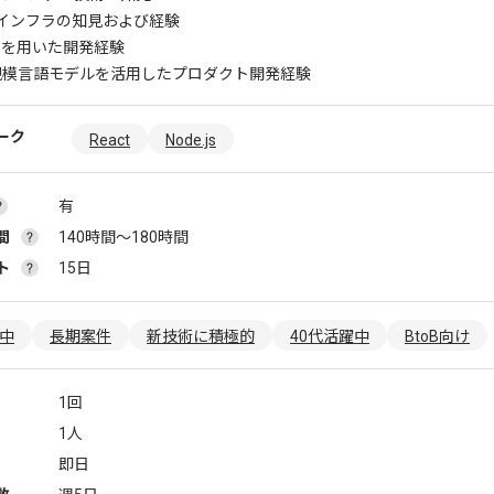
インフラの知見および経験
aseを用いた開発経験
大規模言語モデルを活用したプロダクト開発経験
ーク
React
Node.js
有
間
140時間〜180時間
ト
15日
躍中
長期案件
新技術に積極的
40代活躍中
BtoB向け
1回
1人
即日