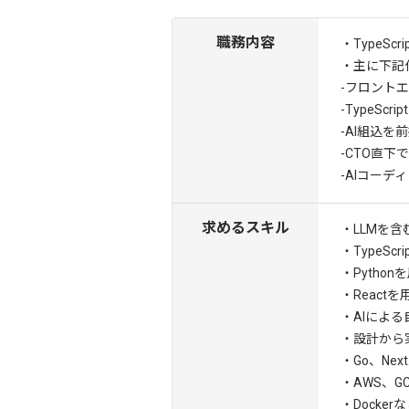
職務内容
・TypeS
・主に下記
-フロント
-TypeSc
-AI組込を
-CTO直
-AIコー
求めるスキル
・LLMを
・TypeSc
・Pytho
・React
・AIによ
・設計から
・Go、Nex
・AWS、G
・Docke