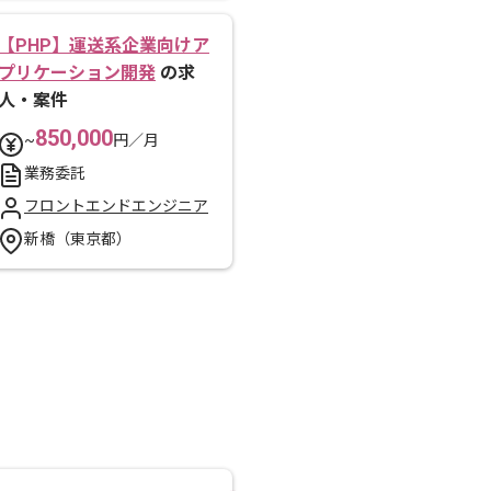
【PHP】運送系企業向けア
プリケーション開発
の求
人・案件
850,000
~
円／月
業務委託
フロントエンドエンジニア
新橋（東京都）