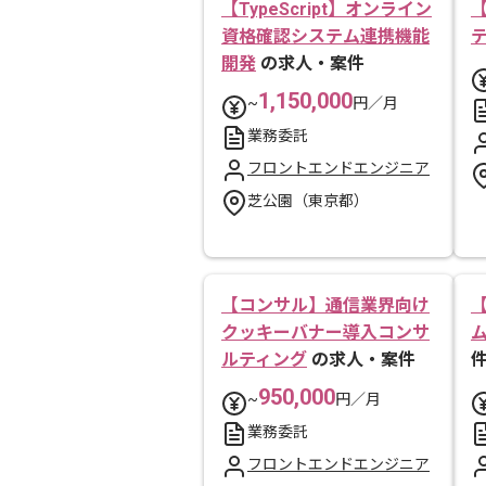
【TypeScript】オンライン
【
資格確認システム連携機能
開発
の求人・案件
1,150,000
~
円／月
業務委託
フロントエンドエンジニア
芝公園（東京都）
【コンサル】通信業界向け
【
クッキーバナー導入コンサ
ルティング
の求人・案件
950,000
~
円／月
業務委託
フロントエンドエンジニア