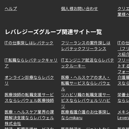
ヘルプ
個人様お問い合わせ
クリ
業様
レバレジーズグループ関連サイト一覧
ITの仕事探しはレバテック
フリーランスの案件探しは
ITの
レバテックフリーランス
（フ
ス紹
IT転職ならレバテックキャリ
ITエンジニア就活ならレバテ
フリ
ア
ックルーキー
トす
フォ
オンライン診療ならレバク
医療・ヘルスケアの求人・
介護
リ
転職サービスならレバウェ
スな
ル
医療技師の転職支援サービ
リハビリ職の転職支援サー
栄養
スならレバウェル医療技師
ビスならレバウェルリハビ
なら
リ
医療・ヘルスケア業界の課
医療看護介護のお仕事探し
メキ
題解決支援ならレバウェル
ならmikaru
Lever
株式会社