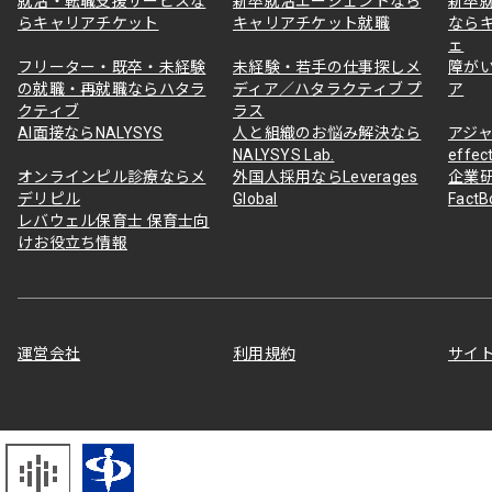
就活・転職支援サービスな
新卒就活エージェントなら
新卒
らキャリアチケット
キャリアチケット就職
なら
ェ
フリーター・既卒・未経験
未経験・若手の仕事探しメ
障が
の就職・再就職ならハタラ
ディア／ハタラクティブ プ
ア
クティブ
ラス
AI面接ならNALYSYS
人と組織のお悩み解決なら
アジャ
NALYSYS Lab.
effec
オンラインピル診療ならメ
外国人採用ならLeverages
企業
デリピル
Global
Fact
レバウェル保育士 保育士向
けお役立ち情報
運営会社
利用規約
サイ