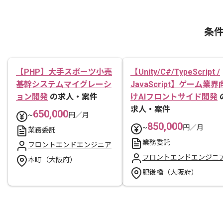
条
【PHP】大手スポーツ小売
【Unity/C#/TypeScript /
基幹システムマイグレーシ
JavaScript】ゲーム業界
ョン開発
の求人・案件
けAIフロントサイド開発
求人・案件
650,000
~
円／月
850,000
~
円／月
業務委託
業務委託
フロントエンドエンジニア
フロントエンドエンジニ
本町（大阪府）
肥後橋（大阪府）