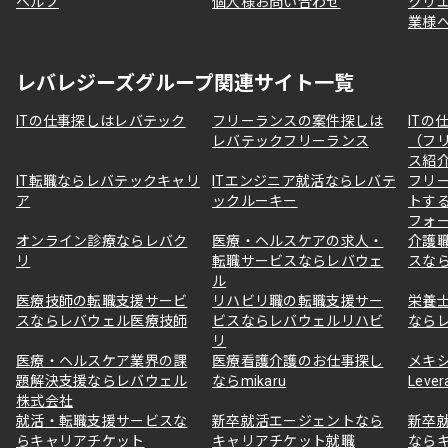
ヘルプ
個人様お問い合わせ
クリ
業様
レバレジーズグループ関連サイト一覧
ITの仕事探しはレバテック
フリーランスの案件探しは
ITの
レバテックフリーランス
（フ
ス紹
IT転職ならレバテックキャリ
ITエンジニア就活ならレバテ
フリ
ア
ックルーキー
トす
フォ
オンライン診療ならレバク
医療・ヘルスケアの求人・
介護
リ
転職サービスならレバウェ
スな
ル
医療技師の転職支援サービ
リハビリ職の転職支援サー
栄養
スならレバウェル医療技師
ビスならレバウェルリハビ
なら
リ
医療・ヘルスケア業界の課
医療看護介護のお仕事探し
メキ
題解決支援ならレバウェル
ならmikaru
Lever
株式会社
就活・転職支援サービスな
新卒就活エージェントなら
新卒
らキャリアチケット
キャリアチケット就職
なら