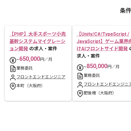
条
【PHP】大手スポーツ小売
【Unity/C#/TypeScript /
基幹システムマイグレーシ
JavaScript】ゲーム業界
ョン開発
の求人・案件
けAIフロントサイド開発
求人・案件
650,000
~
円／月
850,000
~
円／月
業務委託
業務委託
フロントエンドエンジニア
フロントエンドエンジニ
本町（大阪府）
肥後橋（大阪府）