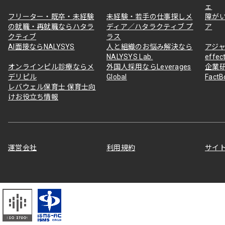
ェ
フリーター・既卒・未経験
未経験・若手の仕事探しメ
障が
の就職・再就職ならハタラ
ディア／ハタラクティブ プ
ア
クティブ
ラス
AI面接ならNALYSYS
人と組織のお悩み解決なら
アジャ
NALYSYS Lab.
effec
オンラインピル診療ならメ
外国人採用ならLeverages
企業
デリピル
Global
Fact
レバウェル保育士 保育士向
けお役立ち情報
運営会社
利用規約
サイ