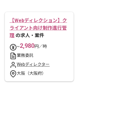
【Webディレクション】ク
ライアント向け制作進行管
理
の求人・案件
2,980
~
円／時
業務委託
Webディレクター
大阪（大阪府）