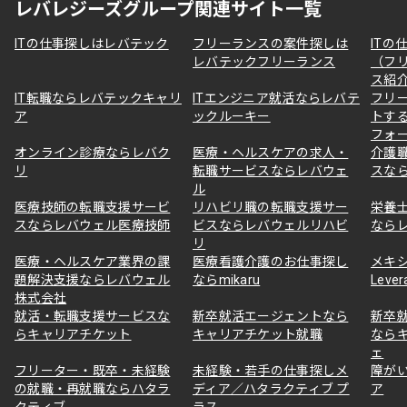
レバレジーズグループ関連サイト一覧
ITの仕事探しはレバテック
フリーランスの案件探しは
ITの
レバテックフリーランス
（フ
ス紹
IT転職ならレバテックキャリ
ITエンジニア就活ならレバテ
フリ
ア
ックルーキー
トす
フォ
オンライン診療ならレバク
医療・ヘルスケアの求人・
介護
リ
転職サービスならレバウェ
スな
ル
医療技師の転職支援サービ
リハビリ職の転職支援サー
栄養
スならレバウェル医療技師
ビスならレバウェルリハビ
なら
リ
医療・ヘルスケア業界の課
医療看護介護のお仕事探し
メキ
題解決支援ならレバウェル
ならmikaru
Lever
株式会社
就活・転職支援サービスな
新卒就活エージェントなら
新卒
らキャリアチケット
キャリアチケット就職
なら
ェ
フリーター・既卒・未経験
未経験・若手の仕事探しメ
障が
の就職・再就職ならハタラ
ディア／ハタラクティブ プ
ア
クティブ
ラス