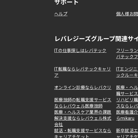
サポート
ヘルプ
個人様お
レバレジーズグループ関連サ
ITの仕事探しはレバテック
フリーラ
バテック
IT転職ならレバテックキャリ
ITエンジ
ア
ックルー
オンライン診療ならレバクリ
医療・ヘ
職サービ
医療技師の転職支援サービス
リハビリ
ならレバウェル医療技師
スならレ
医療・ヘルスケア業界の課題
医療看護
解決支援ならレバウェル株式
らmikaru
会社
就活・転職支援サービスなら
新卒就活
キャリアチケット
ャリアチ