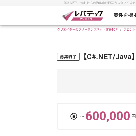
【C#.NET/Java】地方自治体向けPKGカスタ
案件を探
クリエイターのフリーランス求人・案件TOP
フロント
【C#.NET/J
募集終了
600,000
〜
円