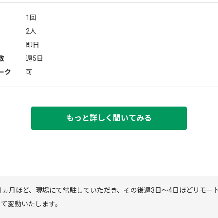
1回
2人
即日
数
週5日
ーク
可
もっと詳しく聞いてみる
1ヵ月ほど、現場にて常駐していただき、その後週3日～4日ほどリモー
じて変動いたします。