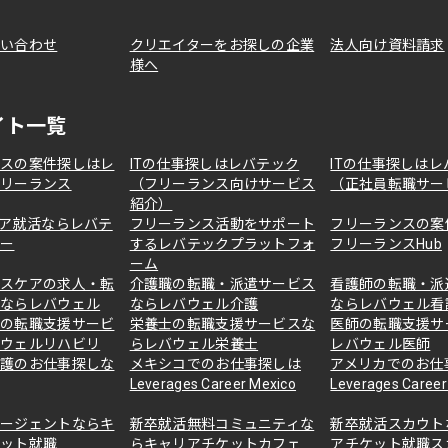
問い合わせ
クリエイターをお探しの企業
法人向け資料請求
様へ
イト一覧
ンスの案件探しはレ
ITの仕事探しはレバテック
ITの仕事探しはレ
フリーランス
（フリーランス向けサービス
（正社員転職サー
紹介）
ニア就活ならレバテ
フリーランス活動をサポート
フリーランスの案
キー
するレバテックプラットフォ
フリーランスHub
ーム
ルスケアの求人・転
介護職の転職・派遣サービス
看護師の転職・派
スならレバウェル
ならレバウェル介護
ならレバウェル看
職の転職支援サービ
栄養士の転職支援サービスな
医師の転職支援サ
バウェルリハビリ
らレバウェル栄養士
レバウェル医師
介護のお仕事探しな
メキシコでのお仕事探しは
アメリカでのお仕
Leverages Career Mexico
Leverages Career 
エージェントならキ
新卒就活無料コミュニティな
新卒就活スカウト
ケット就職
らキャリアチケットカフェ
アチケット就職ス