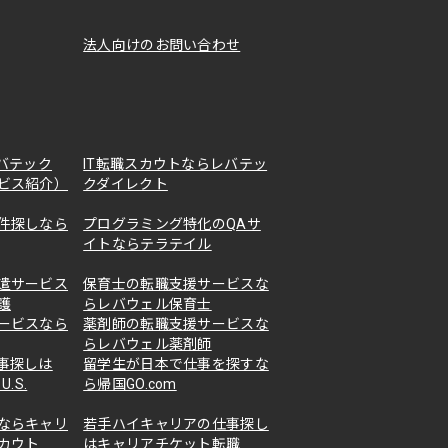
法人向けのお問い合わせ
バテック
IT転職スカウトならレバテッ
ビス紹介）
クダイレクト
件探しなら
プログラミング特化のQAサ
イトならテラテイル
遣サービス
保育士の転職支援サービスな
護
らレバウェル保育士
ービスなら
薬剤師の転職支援サービスな
らレバウェル薬剤師
事探しは
留学生が日本で仕事を探すな
U.S.
ら帰国GO.com
ならキャリ
若手ハイキャリアの仕事探し
カウト
はキャリアチケット転職