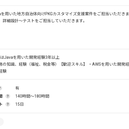
avaを用いた地方自治体向けPKGカスタマイズ支援案件をご担当いただき
、詳細設計～テストをご担当していただきます。
はJavaを用いた開発経験3年以上
務の知識、経験（福祉、税金等）
【歓迎スキル】 ・AWSを用いた開発
経験
有
間
140時間〜180時間
ト
15日