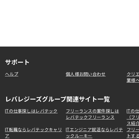
サポート
ヘルプ
個人様お問い合わせ
クリ
業様
レバレジーズグループ関連サイト一覧
ITの仕事探しはレバテック
フリーランスの案件探しは
ITの
レバテックフリーランス
（フ
ス紹
IT転職ならレバテックキャリ
ITエンジニア就活ならレバテ
フリ
ア
ックルーキー
トす