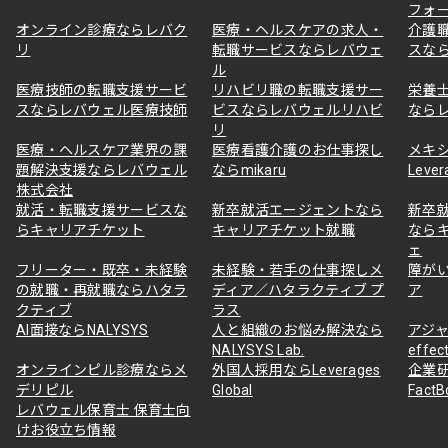
フォ
オンライン診療ならレバク
医療・ヘルスケアの求人・
介護
リ
転職サービスならレバウェ
スな
ル
医療技師の転職支援サービ
リハビリ職の転職支援サー
栄養
スならレバウェル医療技師
ビスならレバウェルリハビ
なら
リ
医療・ヘルスケア業界の課
医療看護介護のお仕事探し
メキ
題解決支援ならレバウェル
ならmikaru
Lever
株式会社
就活・転職支援サービスな
新卒就活エージェントなら
新卒
らキャリアチケット
キャリアチケット就職
なら
ェ
フリーター・既卒・未経験
未経験・若手の仕事探しメ
障が
の就職・再就職ならハタラ
ディア／ハタラクティブ プ
ア
クティブ
ラス
AI面接ならNALYSYS
人と組織のお悩み解決なら
アジャ
NALYSYS Lab.
effec
オンラインピル診療ならメ
外国人採用ならLeverages
企業
デリピル
Global
Fact
レバウェル保育士 保育士向
けお役立ち情報