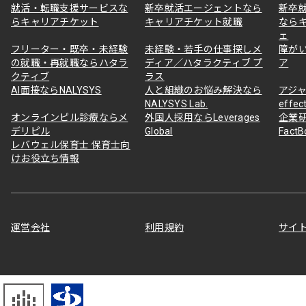
就活・転職支援サービスな
新卒就活エージェントなら
新卒
らキャリアチケット
キャリアチケット就職
なら
ェ
フリーター・既卒・未経験
未経験・若手の仕事探しメ
障が
の就職・再就職ならハタラ
ディア／ハタラクティブ プ
ア
クティブ
ラス
AI面接ならNALYSYS
人と組織のお悩み解決なら
アジャ
NALYSYS Lab.
effec
オンラインピル診療ならメ
外国人採用ならLeverages
企業
デリピル
Global
Fact
レバウェル保育士 保育士向
けお役立ち情報
運営会社
利用規約
サイ