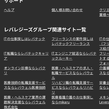
サポート
ヘルプ
個人様お問い合わせ
クリ
業様
レバレジーズグループ関連サイト一覧
ITの仕事探しはレバテック
フリーランスの案件探しは
ITの
レバテックフリーランス
（フ
ス紹
IT転職ならレバテックキャリ
ITエンジニア就活ならレバテ
フリ
ア
ックルーキー
トす
フォ
オンライン診療ならレバク
医療・ヘルスケアの求人・
介護
リ
転職サービスならレバウェ
スな
ル
医療技師の転職支援サービ
リハビリ職の転職支援サー
栄養
スならレバウェル医療技師
ビスならレバウェルリハビ
なら
リ
医療・ヘルスケア業界の課
医療看護介護のお仕事探し
メキ
題解決支援ならレバウェル
ならmikaru
Lever
株式会社