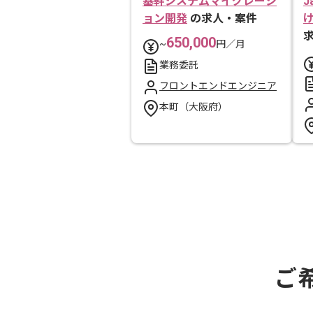
基幹システムマイグレーシ
J
ョン開発
の求人・案件
650,000
~
円／月
業務委託
フロントエンドエンジニア
本町（大阪府）
ご