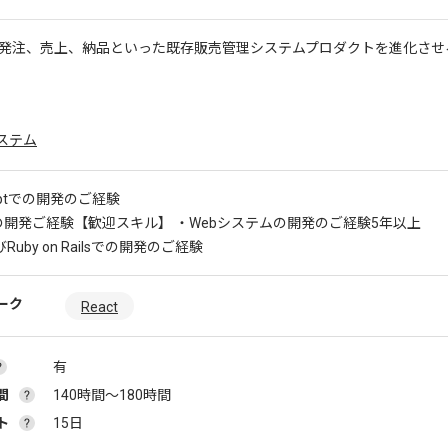
受発注、売上、納品といった既存販売管理システムプロダクトを進化させ
。
ステム
riptでの開発のご経験
での開発ご経験
【歓迎スキル】 ・Webシステムの開発のご経験5年以上
びRuby on Railsでの開発のご経験
ーク
React
有
間
140時間〜180時間
ト
15日