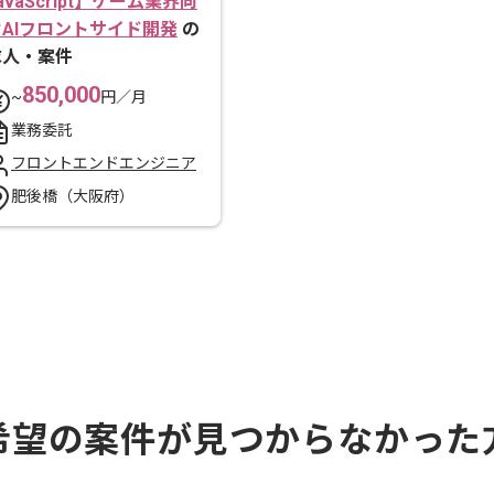
avaScript】ゲーム業界向
けAIフロントサイド開発
の
求人・案件
850,000
~
円／月
業務委託
フロントエンドエンジニア
肥後橋（大阪府）
希望の案件が見つからなかった