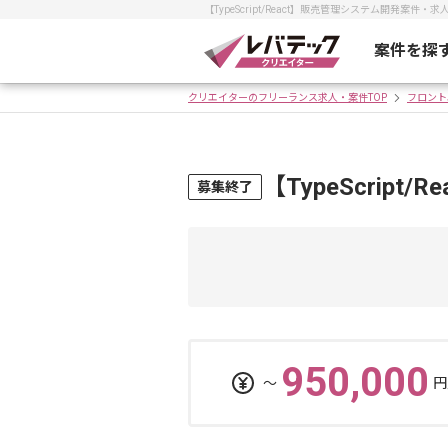
【TypeScript/React】販売管理システム開発
案件を探
クリエイターのフリーランス求人・案件TOP
フロント
【TypeScrip
募集終了
950,000
〜
円