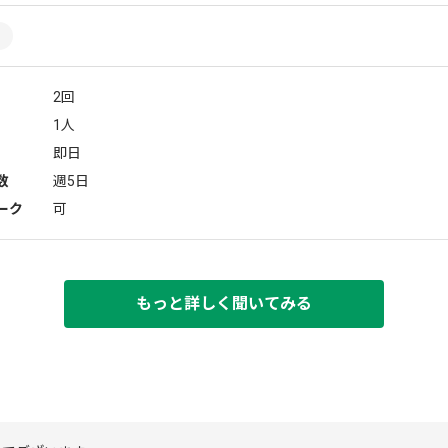
2回
1人
即日
数
週5日
ーク
可
もっと詳しく聞いてみる