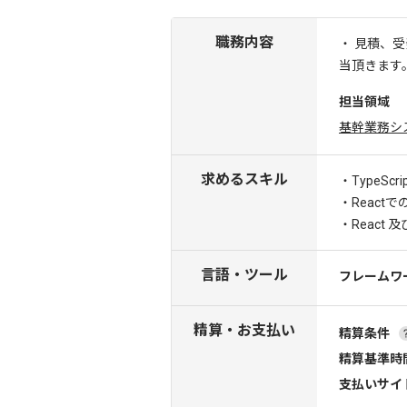
職務内容
・ 見積、
当頂きます
担当領域
基幹業務シ
求めるスキル
・TypeSc
・React
・React 及
言語・ツール
フレームワ
精算・お支払い
精算条件
精算基準時
支払いサイ